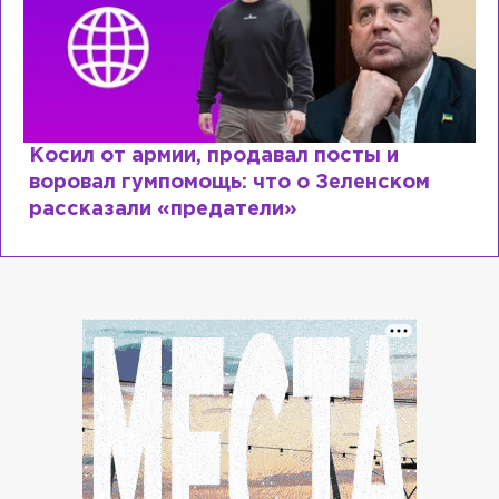
Рыдает из-за мужа, но опять флиртует с
Лазаревым: как Лера Кудрявцева
сходит с ума