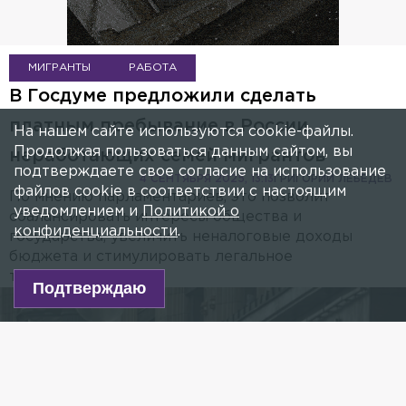
МИГРАНТЫ
РАБОТА
В Госдуме предложили сделать
платным пребывание в России
На нашем сайте используются cookie-файлы.
Продолжая пользоваться данным сайтом, вы
неработающих семей мигрантов
подтверждаете свое согласие на использование
4 СЕНТЯБРЯ 2025, 13:13
ГРИГОРИЙ ЛЕБЕДЕВ
файлов cookie в соответствии с настоящим
По мнению парламентариев, это позволит
уведомлением и
Политикой о
сбалансировать интересы общества и
конфиденциальности
.
государства, увеличить неналоговые доходы
бюджета и стимулировать легальное
трудоустройство.
Подтверждаю