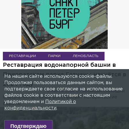
РЕСТАВРАЦИИ
ПАРКИ
ЛЕНОБЛАСТЬ
Реставрация водонапорной башни в
Приоратском парке Гатчины начнётся в
На нашем сайте используются cookie-файлы.
Продолжая пользоваться данным сайтом, вы
2024 году
подтверждаете свое согласие на использование
6 МАРТА 2024, 03:54
МАКСИМ СЛЕКИШИН
файлов cookie в соответствии с настоящим
Специалисты также восстановят исторические
уведомлением и
Политикой о
ворота.
конфиденциальности
.
Подтверждаю