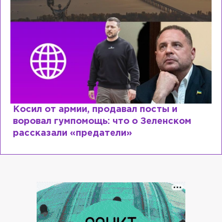
Косил от армии, продавал посты и
воровал гумпомощь: что о Зеленском
рассказали «предатели»