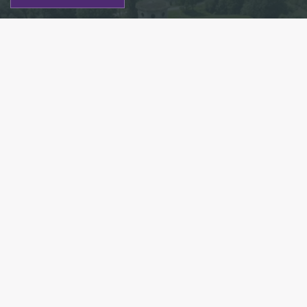
Фото: Владимир Цой / https://vk.com/wall432917_5307
Есть новость?
Присылайте
сюда!
Читайте нас в мессенджере Max!
Работы по реконструкции водонапорной башни
в Приоратском парке Гатчины начнутся уже
в 2024 году. Об этом в своих соцсетях рассказал
зампредседателя правительства Ленобласти,
председатель Комитета по сохранению
культурного наследия Владимир Цой.