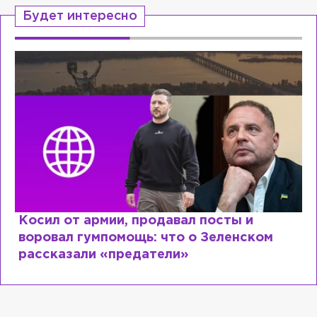
Будет интересно
Косил от армии, продавал посты и
воровал гумпомощь: что о Зеленском
рассказали «предатели»