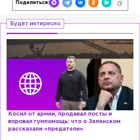
Поделиться:
Будет интересно
Косил от армии, продавал посты и
воровал гумпомощь: что о Зеленском
рассказали «предатели»