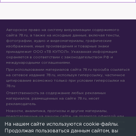
Авторское право на систему визуализации содержимого
сайта 78.ru, а также на исходные данные, включая тексты,
фотографии, аудио и видеоматериалы, графические
изображения, иные произведения и товарные знаки
принадлежит ООО «ТВ КУПОЛ». Указанная информация
охраняется в соответствии с законодательством РФ и
международными соглашениями.
При использовании материалов сайта 78.ru просьба ссылаться
на сетевое издание 78.ru, используя гиперссылку, частичное
цитирование возможно только при условии гиперссылки на
78.ru
Ответственность за содержание любых рекламных
материалов, размещенных на сайте 78.ru, несет
рекламодатель.
Новости, аналитика, прогнозы и другие материалы,
представленные на данном сайте, не являются офертой или
рекомендацией к покупке или продаже каких-либо активов.
На нашем сайте используются cookie-файлы.
Свидетельство о регистрации СМИ Эл № ФС77-71293 выдано
Продолжая пользоваться данным сайтом, вы
Роскомнадзором 17.10.2017