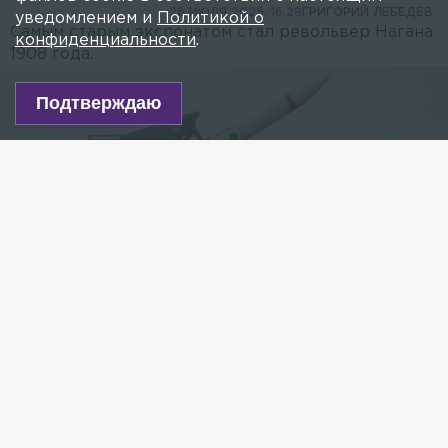
26 ИЮЛЯ 2025, 16:28
ГРИГОРИЙ ЛЕБЕДЕВ
уведомлением и
Политикой о
Самым старым экспонатом стал револьвер Нагана
конфиденциальности
.
1908 года.
Подтверждаю
Фото: Belkin Alexey/news.ru
Есть новость?
Присылайте
сюда!
Читайте нас в мессенджере Max!