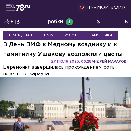
ПРЯМОЙ ЭФИР
+13
Пробки
1
$
€
ПРАЗДНИКИ
ВМФ
ФЛОТ
ПАМЯТНИКИ
В День ВМФ к Медному всаднику и к
памятнику Ушакову возложили цветы
27 ИЮЛЯ 2025, 09:28
АНДРЕЙ МАКАРОВ
Церемония завершилась прохождением роты
почётного караула.