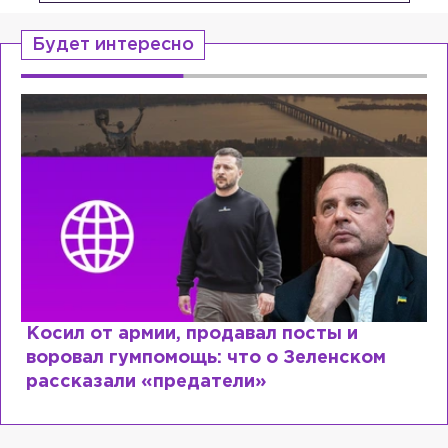
Будет интересно
Косил от армии, продавал посты и
воровал гумпомощь: что о Зеленском
рассказали «предатели»