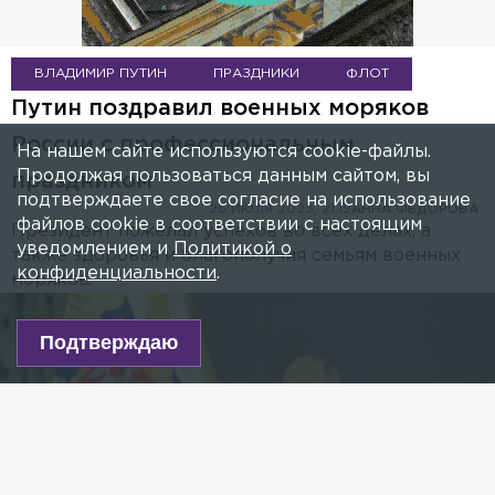
ВЛАДИМИР ПУТИН
ПРАЗДНИКИ
ФЛОТ
Путин поздравил военных моряков
России с профессиональным
На нашем сайте используются cookie-файлы.
Продолжая пользоваться данным сайтом, вы
праздником
подтверждаете свое согласие на использование
26 ИЮЛЯ 2025, 21:19
АННА ФЕДОРОВА
файлов cookie в соответствии с настоящим
Президент пожелал успехов во всех делах, а
уведомлением и
Политикой о
также здоровья и благополучия семьям военных
конфиденциальности
.
моряков.
Подтверждаю