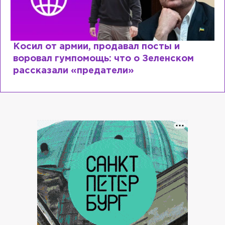
Косил от армии, продавал посты и
воровал гумпомощь: что о Зеленском
рассказали «предатели»