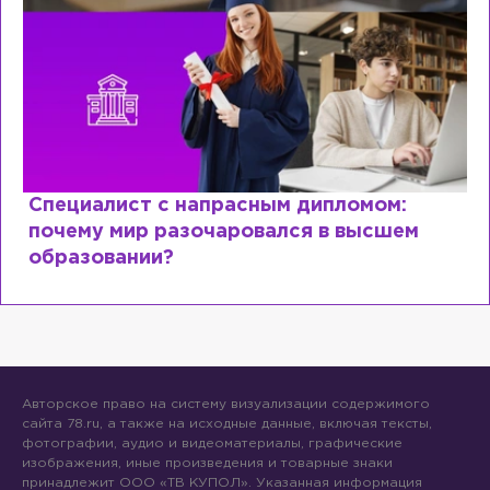
Специалист с напрасным дипломом:
почему мир разочаровался в высшем
образовании?
Авторское право на систему визуализации содержимого
сайта 78.ru, а также на исходные данные, включая тексты,
фотографии, аудио и видеоматериалы, графические
изображения, иные произведения и товарные знаки
принадлежит ООО «ТВ КУПОЛ». Указанная информация