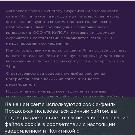
Авторское право на систему визуализации содержимого
сайта 78.ru, а также на исходные данные, включая тексты,
фотографии, аудио и видеоматериалы, графические
изображения, иные произведения и товарные знаки
принадлежит ООО «ТВ КУПОЛ». Указанная информация
охраняется в соответствии с законодательством РФ и
международными соглашениями.
При использовании материалов сайта 78.ru просьба ссылаться
на сетевое издание 78.ru, используя гиперссылку, частичное
цитирование возможно только при условии гиперссылки на
78.ru
Ответственность за содержание любых рекламных
материалов, размещенных на сайте 78.ru, несет
рекламодатель.
Новости, аналитика, прогнозы и другие материалы,
представленные на данном сайте, не являются офертой или
рекомендацией к покупке или продаже каких-либо активов.
На нашем сайте используются cookie-файлы.
Свидетельство о регистрации СМИ Эл № ФС77-71293 выдано
Продолжая пользоваться данным сайтом, вы
Роскомнадзором 17.10.2017
подтверждаете свое согласие на использование
Все права защищены © ООО «ТВ КУПОЛ»
2026
г.
файлов cookie в соответствии с настоящим
На 78.ru применяются рекомендательные технологии
уведомлением и
Политикой о
(информационные технологии предоставления информации