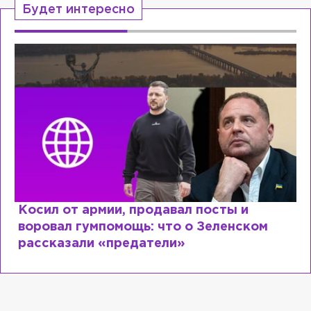
Будет интересно
Косил от армии, продавал посты и
воровал гумпомощь: что о Зеленском
рассказали «предатели»