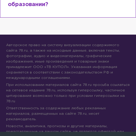
образовании?
Авторское право на систему визуализации содержимого
сайта 78.ru, а также на исходные данные, включая тексты,
фотографии, аудио и видеоматериалы, графические
изображения, иные произведения и товарные знаки
принадлежит ООО «ТВ КУПОЛ». Указанная информация
охраняется в соответствии с законодательством РФ и
международными соглашениями.
При использовании материалов сайта 78.ru просьба ссылаться
на сетевое издание 78.ru, используя гиперссылку, частичное
цитирование возможно только при условии гиперссылки на
78.ru
Ответственность за содержание любых рекламных
материалов, размещенных на сайте 78.ru, несет
рекламодатель.
Новости, аналитика, прогнозы и другие материалы,
представленные на данном сайте, не являются офертой или