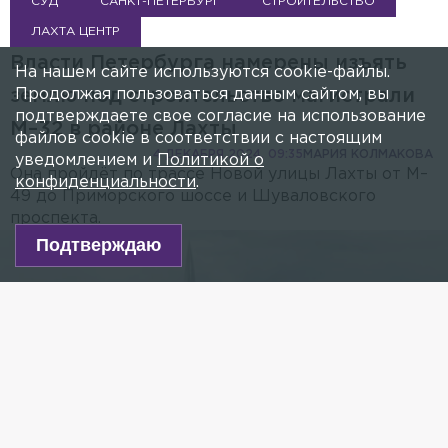
СУД
САНКТ-ПЕТЕРБУРГ
СТРОИТЕЛЬСТВО
ЛАХТА ЦЕНТР
Власти Петербурга намерены изъять
На нашем сайте используются cookie-файлы.
Продолжая пользоваться данным сайтом, вы
землю под строительство магистрали
подтверждаете свое согласие на использование
М–32 в районе Лахты
файлов cookie в соответствии с настоящим
4 ДЕКАБРЯ 2024, 09:35
МАРИЯ КОЛМАКОВА
уведомлением и
Политикой о
Она пройдёт по трассе Новой улицы Лахты от М–
конфиденциальности
.
49 до Приморского шоссе и Шуваловского
проспекта.
Подтверждаю