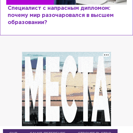
расным дипломом:
Женился на украинк
аровался в высшем
в РФ и метит во вл
Юрий Шевчук