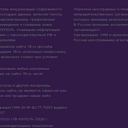
стему визуализации содержимого
Перечень иностранных и ме
 исходные данные, включая тексты,
неправительственных организ
идеоматериалы, графические
которых признана нежелател
изведения и товарные знаки
В России признаны экстреми
КУПОЛ». Указанная информация
организации
вии с законодательством РФ и
Организации, СМИ и физичес
шениями.
России иностранными агента
риалов сайта 78.ru просьба
дание 78.ru, используя гиперссылку,
 возможно только при условии
держание любых рекламных
х на сайте 78.ru, несет
огнозы и другие материалы,
ом сайте, не являются офертой или
ке или продаже каких-либо
трации СМИ Эл № ФС77-71293 выдано
017
© ООО «ТВ КУПОЛ»
2026
г.
рекомендательные технологии