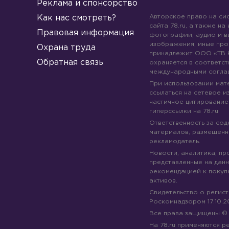
Реклама и спонсорство
Авторское право на си
Как нас смотреть?
сайта 78.ru, а также на
Правовая информация
фотографии, аудио и в
изображения, иные про
Охрана труда
принадлежит ООО «ТВ 
Обратная связь
охраняется в соответст
международными согла
При использовании мате
ссылаться на сетевое из
частичное цитирование
гиперссылки на 78.ru
Ответственность за со
материалов, размещенны
рекламодатель.
Новости, аналитика, пр
представленные на данн
рекомендацией к покуп
активов.
Свидетельство о регис
Роскомнадзором 17.10.2
Все права защищены 
На 78.ru применяются 