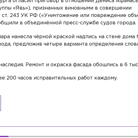
урга огласил приговор в отношении Дениса Афанась
уппы «Явь»), признанных виновными в совершении
 1 ст. 243 УК РФ («Уничтожение или повреждение об
ообщили в объединённой пресс-службе судов города.
 пара нанесла чёрной краской надпись на стене дома
орода, предложив четыре варианта определения слов
аследия. Ремонт и окраска фасада обошлись в 6 тыс
ее 200 часов исправительных работ каждому.