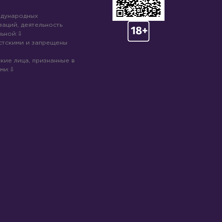
ждународных
аций, деятельность
ьной:
стскими и запрещены
кие лица, признанные в
ми: