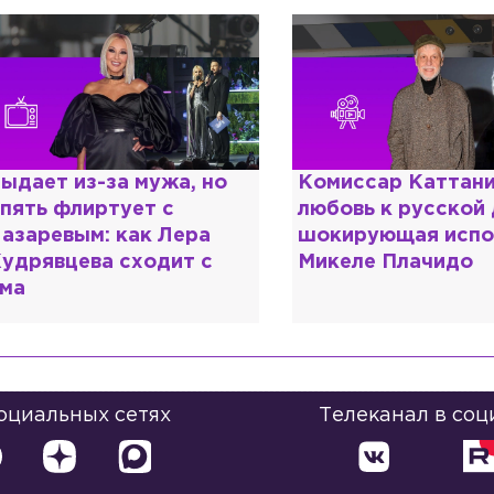
ыдает из-за мужа, но
Комиссар Каттани
пять флиртует с
любовь к русской
азаревым: как Лера
шокирующая испо
удрявцева сходит с
Микеле Плачидо
ма
социальных сетях
Телеканал в соц