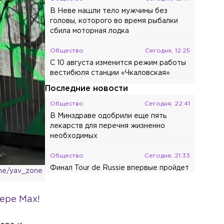
В Неве нашли тело мужчины без
головы, которого во время рыбалки
сбила моторная лодка
Общество
Сегодня, 12:25
С 10 августа изменится режим работы
вестибюля станции «Чкаловская»
Последние новости
Общество
Сегодня, 22:41
В Минздраве одобрили еще пять
лекарств для перечня жизненно
необходимых
Общество
Сегодня, 21:33
Финал Tour de Russie впервые пройдет
me/yav_zone
в Петербурге
Происшествия
Сегодня, 20:43
ере Max!
Мать погибшего в Новогорелово 9-
летнего мальчика рассказала о