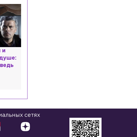
Врач рассказал, как определить
проблемы со здоровьем по запаху пота
Спорт
Сегодня, 18:01
Фигуристки Валиева и Игнатова
получили нейтральный статус ISU
Общество
Сегодня, 17:48
 и
Петербурженке выставили штраф в
 душе:
размере 40 млн рублей после
неоплаченной парковки
ведь
иальных сетях