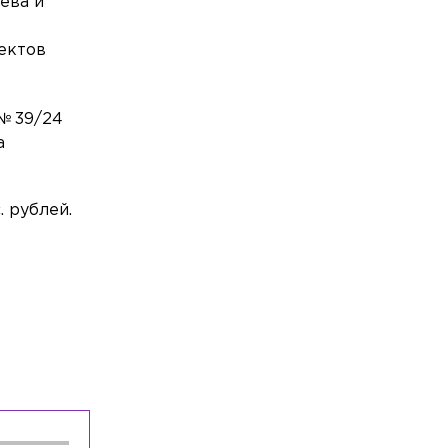
ева и
трагедии
ъектов
Происшествия
Сегодня, 19:40
На Пудожской улице полностью
сгорела легковушка
 № 39/24
Общество
Сегодня, 19:10
а
SHOT ПРОВЕРКА попал в топ-20
самых цитируемых Telegram-каналов в
российских СМИ
. рублей.
Общество
Сегодня, 18:50
Школьник из Петербурга стал
абсолютным победителем
Международной олимпиады по ИИ
Общество
Сегодня, 18:30
В пруду Полюстровского парка утонул
36-летний мужчина
Общество
Сегодня, 18:17