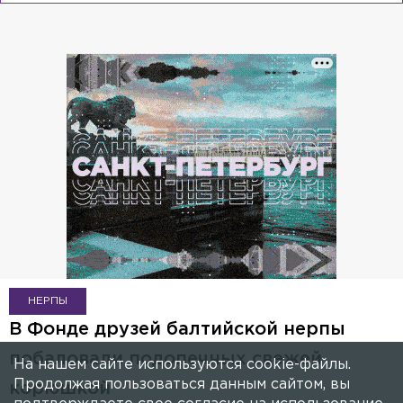
НЕРПЫ
В Фонде друзей балтийской нерпы
побаловали подопечных свежей
На нашем сайте используются cookie-файлы.
Продолжая пользоваться данным сайтом, вы
корюшкой