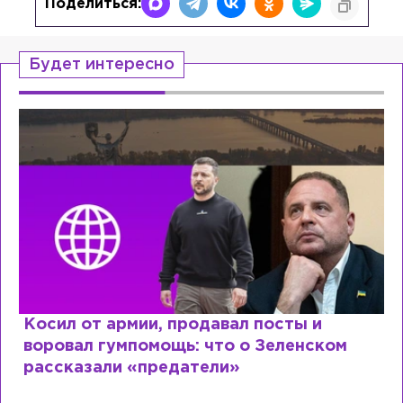
Поделиться:
Будет интересно
Косил от армии, продавал посты и
воровал гумпомощь: что о Зеленском
рассказали «предатели»