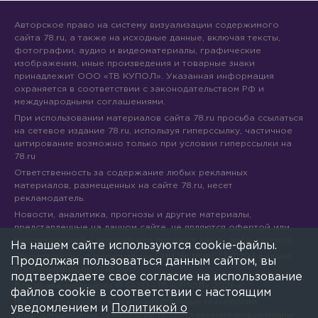
Авторское право на систему визуализации содержимого
сайта 78.ru, а также на исходные данные, включая тексты,
фотографии, аудио и видеоматериалы, графические
изображения, иные произведения и товарные знаки
принадлежит ООО «ТВ КУПОЛ». Указанная информация
охраняется в соответствии с законодательством РФ и
международными соглашениями.
При использовании материалов сайта 78.ru просьба ссылаться
на сетевое издание 78.ru, используя гиперссылку, частичное
цитирование возможно только при условии гиперссылки на
78.ru
Ответственность за содержание любых рекламных
материалов, размещенных на сайте 78.ru, несет
рекламодатель.
Новости, аналитика, прогнозы и другие материалы,
представленные на данном сайте, не являются офертой или
рекомендацией к покупке или продаже каких-либо активов.
На нашем сайте используются cookie-файлы.
Свидетельство о регистрации СМИ Эл № ФС77-71293 выдано
Продолжая пользоваться данным сайтом, вы
Роскомнадзором 17.10.2017
подтверждаете свое согласие на использование
Все права защищены © ООО «ТВ КУПОЛ»
2026
г.
файлов cookie в соответствии с настоящим
На 78.ru применяются рекомендательные технологии
уведомлением и
Политикой о
(информационные технологии предоставления информации