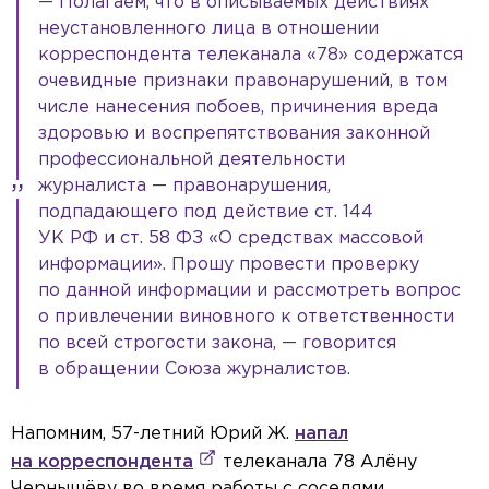
— Полагаем, что в описываемых действиях
неустановленного лица в отношении
корреспондента телеканала «78» содержатся
очевидные признаки правонарушений, в том
числе нанесения побоев, причинения вреда
здоровью и воспрепятствования законной
профессиональной деятельности
журналиста — правонарушения,
подпадающего под действие ст. 144
УК РФ и ст. 58 ФЗ «О средствах массовой
информации». Прошу провести проверку
по данной информации и рассмотреть вопрос
о привлечении виновного к ответственности
по всей строгости закона, — говорится
в обращении Союза журналистов.
Напомним, 57-летний Юрий Ж.
напал
на корреспондента
телеканала 78 Алёну
Чернышёву во время работы с соседями