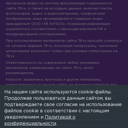
Авторское право на систему визуализации содержимого
сайта 78.ru, а также на исходные данные, включая тексты,
фотографии, аудио и видеоматериалы, графические
изображения, иные произведения и товарные знаки
принадлежит ООО «ТВ КУПОЛ». Указанная информация
охраняется в соответствии с законодательством РФ и
международными соглашениями.
При использовании материалов сайта 78.ru просьба ссылаться
на сетевое издание 78.ru, используя гиперссылку, частичное
цитирование возможно только при условии гиперссылки на
78.ru
Ответственность за содержание любых рекламных
материалов, размещенных на сайте 78.ru, несет
рекламодатель.
Новости, аналитика, прогнозы и другие материалы,
представленные на данном сайте, не являются офертой или
рекомендацией к покупке или продаже каких-либо активов.
На нашем сайте используются cookie-файлы.
Свидетельство о регистрации СМИ Эл № ФС77-71293 выдано
Продолжая пользоваться данным сайтом, вы
Роскомнадзором 17.10.2017
подтверждаете свое согласие на использование
Все права защищены © ООО «ТВ КУПОЛ»
2026
г.
файлов cookie в соответствии с настоящим
На 78.ru применяются рекомендательные технологии
уведомлением и
Политикой о
(информационные технологии предоставления информации
конфиденциальности
.
на основе сбора, систематизации и анализа сведений,