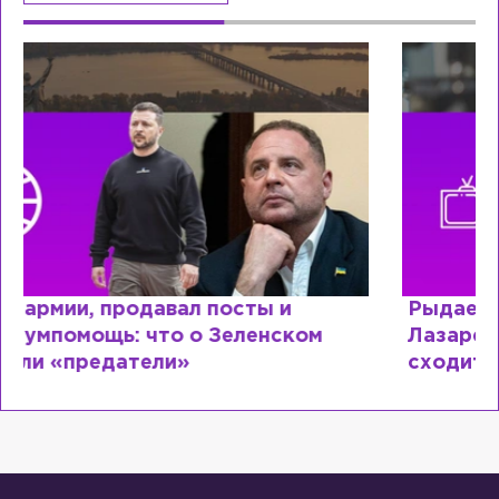
Рыдает из-за мужа, но опять флиртует с
Лазаревым: как Лера Кудрявцева
сходит с ума