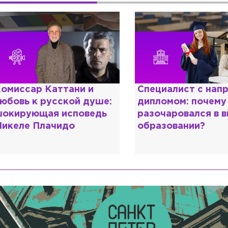
омиссар Каттани и
Специалист с нап
юбовь к русской душе:
дипломом: почему
окирующая исповедь
разочаровался в 
икеле Плачидо
образовании?