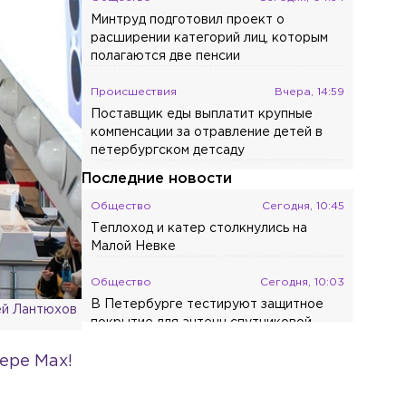
Минтруд подготовил проект о
расширении категорий лиц, которым
полагаются две пенсии
Происшествия
Вчера, 14:59
Поставщик еды выплатит крупные
компенсации за отравление детей в
петербургском детсаду
Последние новости
Общество
Сегодня, 10:45
Теплоход и катер столкнулись на
Малой Невке
Общество
Сегодня, 10:03
В Петербурге тестируют защитное
й Лантюхов
покрытие для антенн спутниковой
связи
ере Max!
Общество
Сегодня, 09:44
Полиция нашла домушницу,