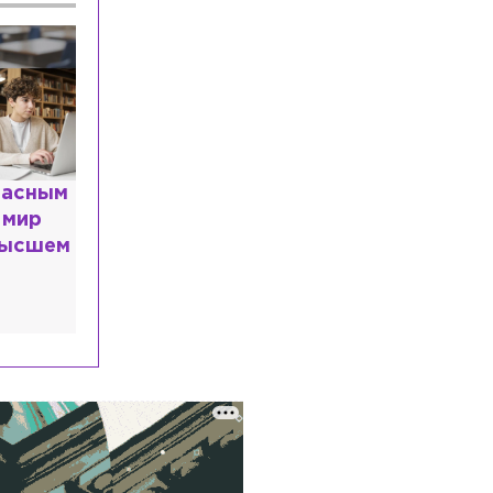
Происшествия
Сегодня, 08:07
Во Фрунзенском районе
произошло ДТП с участием
автомобиля Росгвардии
Общество
Сегодня, 07:48
«Пробои» в чакрах и «трансфер»
болезней: стало известно, почему
кошка спит на хозяине
расным
 мир
Общество
Сегодня, 07:26
высшем
Эксперт назвал 4 ошибки, которые
«убивают» кондиционер