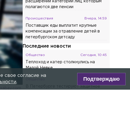
расширении категорий лиц, которым
полагаются две пенсии
Происшествия
Вчера, 14:59
Поставщик еды выплатит крупные
компенсации за отравление детей в
петербургском детсаду
Последние новости
Общество
Сегодня, 10:45
Теплоход и катер столкнулись на
Малой Невке
е свое согласие на
Подтверждаю
Общество
Сегодня, 10:03
ьности
.
В Петербурге тестируют защитное
ixabay.com
покрытие для антенн спутниковой
связи
ре Max!
Общество
Сегодня, 09:44
Полиция нашла домушницу,
лётов.
обокравшую пенсионерку с улицы
Воровского в Кингисеппе