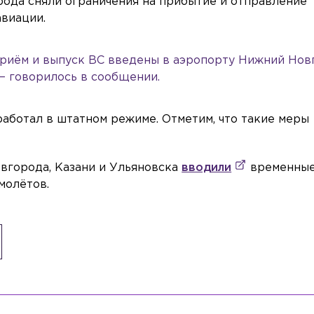
ода сняли ограничения на прибытие и отправление
авиации.
приём и выпуск ВС введены в аэропорту Нижний Нов
— говорилось в сообщении.
работал в штатном режиме. Отметим, что такие меры
вгорода, Казани и Ульяновска
вводили
временны
молётов.