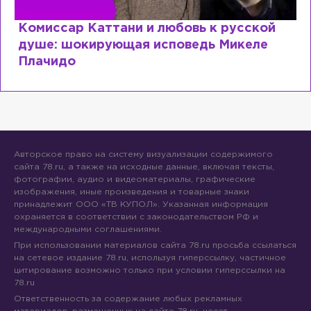
Специалист с напрасным дипломом:
почему мир разочаровался в высшем
образовании?
Авторское право на систему визуализации содержимого
сайта 78.ru, а также на исходные данные, включая тексты,
фотографии, аудио и видеоматериалы, графические
изображения, иные произведения и товарные знаки
принадлежит ООО «ТВ КУПОЛ». Указанная информация
охраняется в соответствии с законодательством РФ и
международными соглашениями.
При использовании материалов сайта 78.ru просьба ссылаться
на сетевое издание 78.ru, используя гиперссылку, частичное
цитирование возможно только при условии гиперссылки на
78.ru
Ответственность за содержание любых рекламных