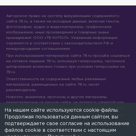
Авторское право на систему визуализации содержимого
сайта 78.ru, а также на исходные данные, включая тексты,
фотографии, аудио и видеоматериалы, графические
изображения, иные произведения и товарные знаки
принадлежит ООО «ТВ КУПОЛ». Указанная информация
охраняется в соответствии с законодательством РФ и
международными соглашениями.
При использовании материалов сайта 78.ru просьба ссылаться
на сетевое издание 78.ru, используя гиперссылку, частичное
цитирование возможно только при условии гиперссылки на
78.ru
Ответственность за содержание любых рекламных
материалов, размещенных на сайте 78.ru, несет
рекламодатель.
Новости, аналитика, прогнозы и другие материалы,
представленные на данном сайте, не являются офертой или
рекомендацией к покупке или продаже каких-либо активов.
На нашем сайте используются cookie-файлы.
Свидетельство о регистрации СМИ Эл № ФС77-71293 выдано
Продолжая пользоваться данным сайтом, вы
Роскомнадзором 17.10.2017
подтверждаете свое согласие на использование
Все права защищены © ООО «ТВ КУПОЛ»
2026
г.
файлов cookie в соответствии с настоящим
На 78.ru применяются рекомендательные технологии