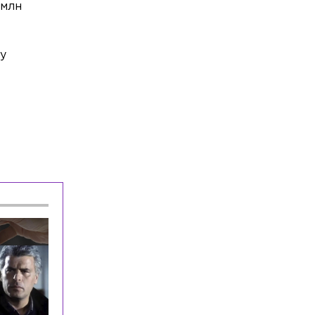
 млн
у