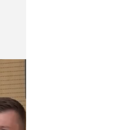
Общество
Сегодня, 06:15
Врач призвала аллергиков и
астматиков отказаться от увлечения
домашней рассадой
Экономика
Сегодня, 05:32
Маск отказался предоставить ВСУ
Starlink для ударов по целям в глубине
России