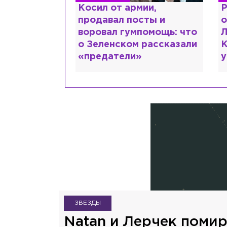
краинке,
Косил от армии,
Р
нтов в РФ и
продавал посты и
о
ть: как
воровал гумпомощь: что
Л
рий Шевчук
о Зеленском рассказали
К
«предатели»
у
ЗВЕЗДЫ
Natan и Лерчек поми