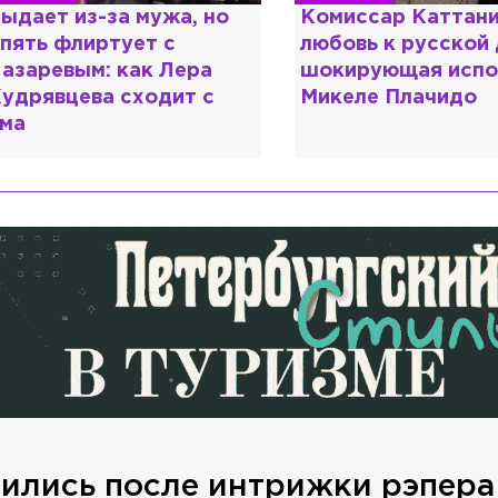
ыдает из-за мужа, но
Комиссар Каттани
пять флиртует с
любовь к русской
азаревым: как Лера
шокирующая испо
удрявцева сходит с
Микеле Плачидо
ма
рились после интрижки рэпера