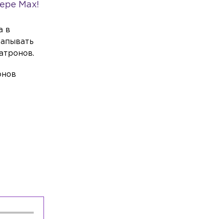
ере Max!
продуктам
Общество
Сегодня, 15:37
а в
Неизвестный живодёр оставил
капывать
кошачью голову посреди СНТ в
атронов.
Лужском районе
онов
Общество
Сегодня, 15:07
В Гатчине открыли обновлённую алею
Императора Павла I
Общество
Сегодня, 14:45
Финляндия потратит 800 тыс. евро на
новый экзамен для мигрантов
Происшествия
Сегодня, 14:34
В Ленобласти в лобовом столкновении
легковушек пострадали четыре
человека
Общество
Сегодня, 14:04