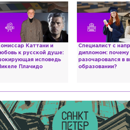
омиссар Каттани и
Специалист с нап
юбовь к русской душе:
дипломом: почему
окирующая исповедь
разочаровался в 
икеле Плачидо
образовании?