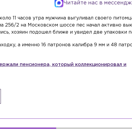
Читайте нас в мессендж
около 11 часов утра мужчина выгуливал своего питомц
а 256/2 на Московском шоссе пес начал активно вы
шись, хозяин подошел ближе и увидел две упаковки п
одку, а именно 16 патронов калибра 9 мм и 48 патр
держали пенсионера, который коллекционировал и