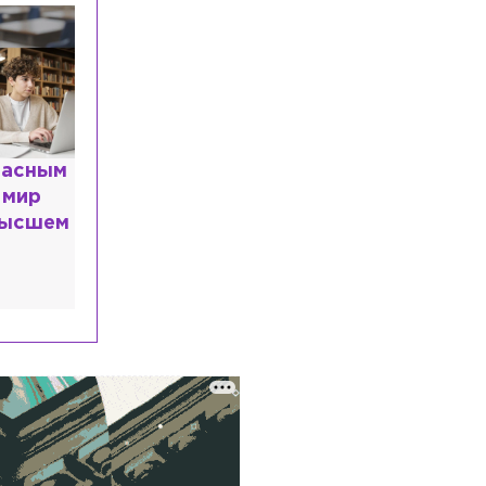
В жилом доме на улице Александра
Невского прорвало трубу с горячей
водой
Общество
Сегодня, 13:58
В Петербурге на выборы депутатов
Госдумы России выдвинулись 60
кандидатов
расным
 мир
Общество
Сегодня, 13:25
высшем
Трёх предпринимателей из
Петербурга и Ленобласти
оштрафовали за продажу снюса