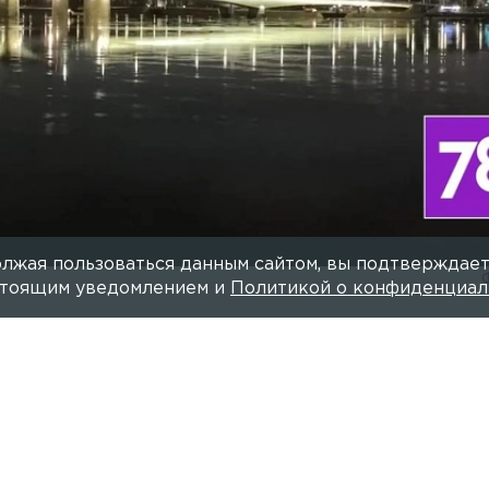
лжая пользоваться данным сайтом, вы подтверждает
астоящим уведомлением и
Политикой о конфиденциал
Читайте нас в мессендже
азвели Благовещенский мост и мост Александра Невс
.
нах была разводка и Литейного моста, однако было п