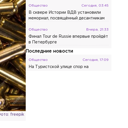
Общество
Сегодня, 03:45
В сквере Истории ВДВ установили
мемориал, посвящённый десантникам
Общество
Вчера, 21:33
Финал Tour de Russie впервые пройдёт
в Петербурге
Последние новости
Общество
Сегодня, 17:09
На Туристской улице спор на
парковке завершился применением
перцового баллончика
Общество
Сегодня, 16:29
Более 4 тыс. человек пришли на парад
физкультурников в Петербурге
Общество
Сегодня, 16:15
ото: freepik
Россиянам объяснили, о каких
проблемах говорит тяга к зелёным