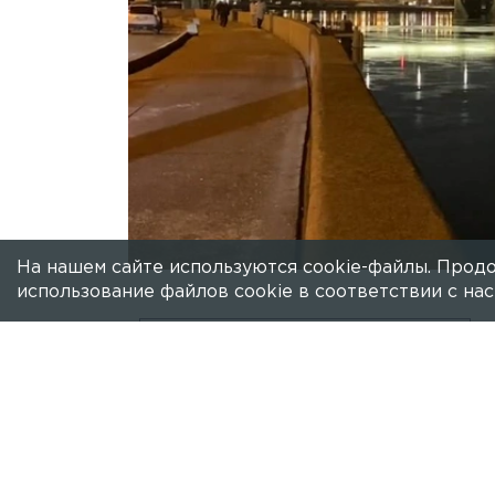
На нашем сайте используются cookie-файлы. Продо
использование файлов cookie в соответствии с н
Есть новость?
Присылайте
сюда!
В ночь с понедельника на вторник р
Кадрами делится корреспондент 78.ru
Стоит отметить, что изначально в пла