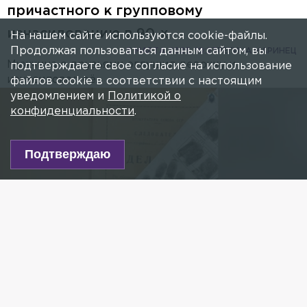
причастного к групповому
изнасилованию в 90-х
На нашем сайте используются cookie-файлы.
Продолжая пользоваться данным сайтом, вы
5 МАРТА 2025, 10:27
РЕГИНА МАРИНЕЦ
Мужчина с друзьями оглушил девочку и
подтверждаете свое согласие на использование
изнасиловал её.
файлов cookie в соответствии с настоящим
уведомлением и
Политикой о
конфиденциальности
.
Подтверждаю
Фото: t.me/gsuskrf_spb
Есть новость?
Присылайте