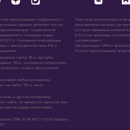
стему визуализации содержимого
Перечень иностранных и ме
 исходные данные, включая тексты,
неправительственных организ
идеоматериалы, графические
которых признана нежелател
изведения и товарные знаки
В России признаны экстреми
КУПОЛ». Указанная информация
организации
вии с законодательством РФ и
Организации, СМИ и физичес
шениями.
России иностранными агента
риалов сайта 78.ru просьба
дание 78.ru, используя гиперссылку,
 возможно только при условии
держание любых рекламных
х на сайте 78.ru, несет
огнозы и другие материалы,
ом сайте, не являются офертой или
ке или продаже каких-либо
трации СМИ Эл № ФС77-71293 выдано
017