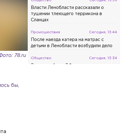
Общество
Сегодня, 13:59
Власти Ленобласти рассказали о
тушении тлеющего террикона в
Сланцах
Происшествия
Сегодня, 13:44
После наезда катера на матрас с
детьми в Ленобласти возбудили дело
Фото: 78.ru
Общество
Сегодня, 13:34
Верховный суд РФ оставил в силе
приговор Кулибабе по делу о двойном
е
убийстве
ось бы,
ыта