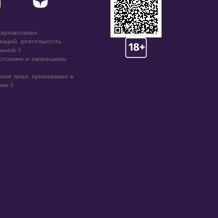
ждународных
аций, деятельность
ьной:
стскими и запрещены
кие лица, признанные в
ми: