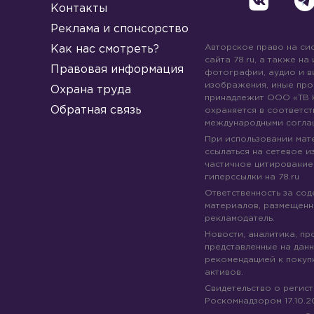
Контакты
Реклама и спонсорство
Авторское право на си
Как нас смотреть?
сайта 78.ru, а также на
Правовая информация
фотографии, аудио и в
изображения, иные про
Охрана труда
принадлежит ООО «ТВ 
Обратная связь
охраняется в соответст
международными согла
При использовании мате
ссылаться на сетевое из
частичное цитирование
гиперссылки на 78.ru
Ответственность за со
материалов, размещенны
рекламодатель.
Новости, аналитика, пр
представленные на данн
рекомендацией к покуп
активов.
Свидетельство о регис
Роскомнадзором 17.10.2