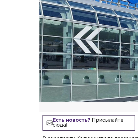
Есть новость?
Присылайте
сюда!