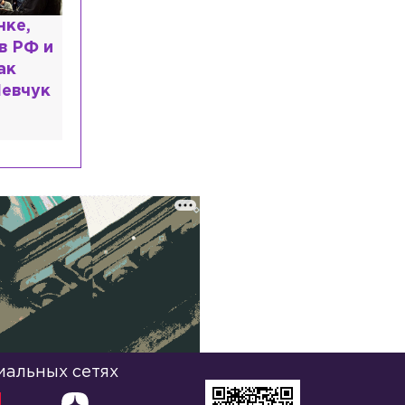
и,
ты и
омощь: что
рассказали
иальных сетях