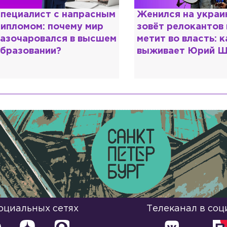
Женился на украинке,
Косил от арми
зовёт релокантов в РФ и
продавал пос
метит во власть: как
воровал гумп
выживает Юрий Шевчук
о Зеленском 
«предатели»
социальных сетях
Телеканал в соц