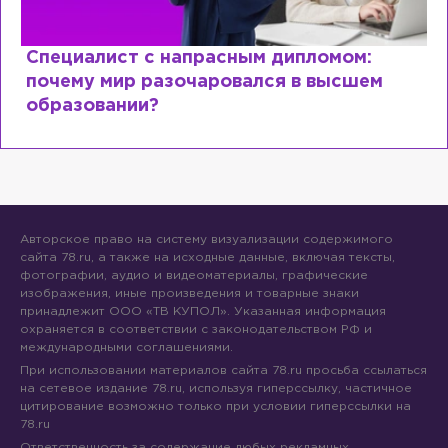
Специалист с напрасным дипломом:
почему мир разочаровался в высшем
образовании?
Авторское право на систему визуализации содержимого
сайта 78.ru, а также на исходные данные, включая тексты,
фотографии, аудио и видеоматериалы, графические
изображения, иные произведения и товарные знаки
принадлежит ООО «ТВ КУПОЛ». Указанная информация
охраняется в соответствии с законодательством РФ и
международными соглашениями.
При использовании материалов сайта 78.ru просьба ссылаться
на сетевое издание 78.ru, используя гиперссылку, частичное
цитирование возможно только при условии гиперссылки на
78.ru
Ответственность за содержание любых рекламных