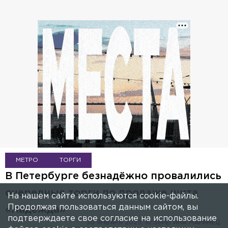
МЕТРО
ТОРГИ
В Петербурге безнадёжно провалились
очередные торги по продаже щита
На нашем сайте используются cookie-файлы.
Продолжая пользоваться данным сайтом, вы
«Надежда»
подтверждаете свое согласие на использование
30 ЯНВАРЯ 2025, 10:56
РЕГИНА МАРИНЕЦ