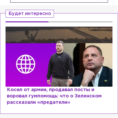
Будет интересно
Рыдает из-за мужа, но опять флиртует с
Лазаревым: как Лера Кудрявцева
сходит с ума