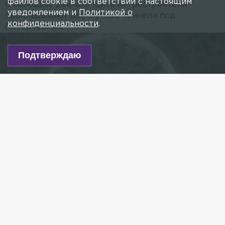
файлов cookie в соответствии с настоящим
С помощью данного щита метростроители
уведомлением и
Политикой о
прокладывают двухпутные тоннели под
конфиденциальности
.
Петербургом.
Подтверждаю
Фото: t.me/stroimmetro
Есть новость?
Присылайте
сюда!
Читайте нас в мессенджере Max!