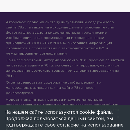
Авторское право на систему визуализации содержимого
сайта 78.ru, а также на исходные данные, включая тексты,
фотографии, аудио и видеоматериалы, графические
изображения, иные произведения и товарные знаки
принадлежит ООО «ТВ КУПОЛ». Указанная информация
охраняется в соответствии с законодательством РФ и
международными соглашениями.
При использовании материалов сайта 78.ru просьба ссылаться
на сетевое издание 78.ru, используя гиперссылку, частичное
цитирование возможно только при условии гиперссылки на
78.ru
Ответственность за содержание любых рекламных
материалов, размещенных на сайте 78.ru, несет
рекламодатель.
Новости, аналитика, прогнозы и другие материалы,
представленные на данном сайте, не являются офертой или
рекомендацией к покупке или продаже каких-либо активов.
На нашем сайте используются cookie-файлы.
Свидетельство о регистрации СМИ Эл № ФС77-71293 выдано
Продолжая пользоваться данным сайтом, вы
Роскомнадзором 17.10.2017
подтверждаете свое согласие на использование
Все права защищены © ООО «ТВ КУПОЛ»
2026
г.