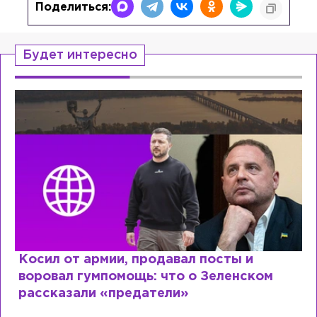
Поделиться:
Будет интересно
Косил от армии, продавал посты и
воровал гумпомощь: что о Зеленском
рассказали «предатели»