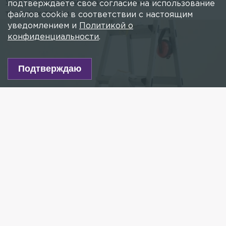
У него диагностировали огромное количество
подтверждаете свое согласие на использование
тяжелых травм.
файлов cookie в соответствии с настоящим
уведомлением и
Политикой о
конфиденциальности
.
Подтверждаю
Фото: freepik.сom
Есть новость?
Присылайте
сюда!
Читайте нас в мессенджере Max!
Как стало известно 78.ru, накануне в