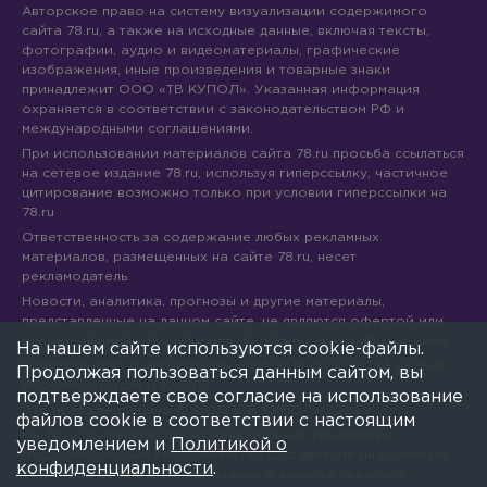
Авторское право на систему визуализации содержимого
сайта 78.ru, а также на исходные данные, включая тексты,
фотографии, аудио и видеоматериалы, графические
изображения, иные произведения и товарные знаки
принадлежит ООО «ТВ КУПОЛ». Указанная информация
охраняется в соответствии с законодательством РФ и
международными соглашениями.
При использовании материалов сайта 78.ru просьба ссылаться
на сетевое издание 78.ru, используя гиперссылку, частичное
цитирование возможно только при условии гиперссылки на
78.ru
Ответственность за содержание любых рекламных
материалов, размещенных на сайте 78.ru, несет
рекламодатель.
Новости, аналитика, прогнозы и другие материалы,
представленные на данном сайте, не являются офертой или
рекомендацией к покупке или продаже каких-либо активов.
На нашем сайте используются cookie-файлы.
Свидетельство о регистрации СМИ Эл № ФС77-71293 выдано
Продолжая пользоваться данным сайтом, вы
Роскомнадзором 17.10.2017
подтверждаете свое согласие на использование
Все права защищены © ООО «ТВ КУПОЛ»
2026
г.
файлов cookie в соответствии с настоящим
На 78.ru применяются рекомендательные технологии
уведомлением и
Политикой о
(информационные технологии предоставления информации
конфиденциальности
.
на основе сбора, систематизации и анализа сведений,