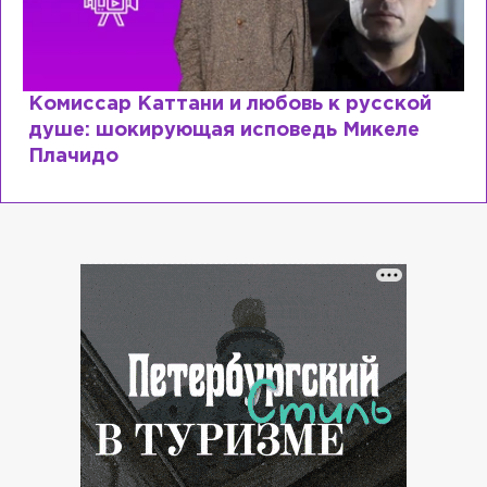
Комиссар Каттани и любовь к русской
душе: шокирующая исповедь Микеле
Плачидо