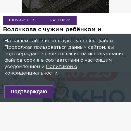
ШОУ-БИЗНЕС
ПРАЗДНИКИ
Волочкова с чужим ребёнком и
вышедшая из рехаба МакSим: как
На нашем сайте используются cookie-файлы.
Продолжая пользоваться данным сайтом, вы
прошёл День знаний у звёзд
подтверждаете свое согласие на использование
1 СЕНТЯБРЯ 2023, 12:41
НИКА СЕМЕНОВА
файлов cookie в соответствии с настоящим
78.ru собрал самые яркие моменты звёздного 1
уведомлением и
Политикой о
сентября.
конфиденциальности
.
Подтверждаю