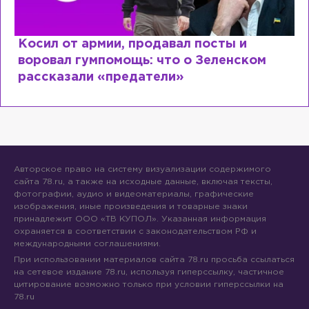
ты и
Рыдает из-за мужа, но опять ф
енском
Лазаревым: как Лера Кудрявце
сходит с ума
Авторское право на систему визуализации содержимого
сайта 78.ru, а также на исходные данные, включая тексты,
фотографии, аудио и видеоматериалы, графические
изображения, иные произведения и товарные знаки
принадлежит ООО «ТВ КУПОЛ». Указанная информация
охраняется в соответствии с законодательством РФ и
международными соглашениями.
При использовании материалов сайта 78.ru просьба ссылаться
на сетевое издание 78.ru, используя гиперссылку, частичное
цитирование возможно только при условии гиперссылки на
78.ru