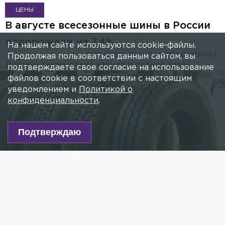
ЦЕНЫ
В августе всесезонные шины в России
подорожали на 7,4%
На нашем сайте используются cookie-файлы.
6 СЕНТЯБРЯ 2024, 11:45
НИКА СЕМЕНОВА
Продолжая пользоваться данным сайтом, вы
Дороже также стали зимние и летние шины.
подтверждаете свое согласие на использование
файлов cookie в соответствии с настоящим
уведомлением и
Политикой о
конфиденциальности
.
Подтверждаю
Фото: Petrov Sergey/globallookpress.com