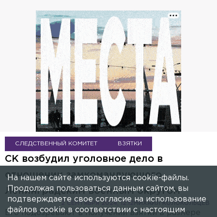
СЛЕДСТВЕННЫЙ КОМИТЕТ
ВЗЯТКИ
СК возбудил уголовное дело в
отношении замкомандующего
На нашем сайте используются cookie-файлы.
Продолжая пользоваться данным сайтом, вы
Ленинградским военным округом
подтверждаете свое согласие на использование
2 СЕНТЯБРЯ 2024, 12:12
МИХАИЛ КОЛОКОЛЬЦЕВ
файлов cookie в соответствии с настоящим
Его подозревают в получении взятки в размере