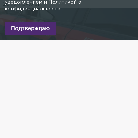
уведомлением и
Политикой о
20 млн рублей.
конфиденциальности
.
Подтверждаю
Фото: Petrov Sergey/globallookpress.com
Есть новость?
Присылайте
сюда!
Читайте нас в мессенджере Max!
Главное военное следственное управление