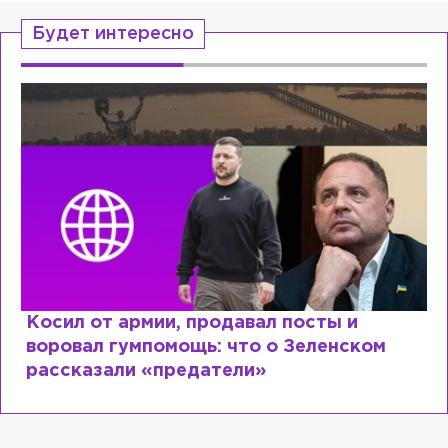
Будет интересно
Косил от армии, продавал посты и
воровал гумпомощь: что о Зеленском
рассказали «предатели»