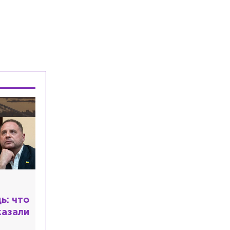
Происшествия
Вчера, 18:02
В Петербурге арестовали подростка
за стрельбу по сверстникам на улице
Вавиловых
Общество
Вчера, 17:27
В Петербурге врачи предотвратили
смертельный инсульт у 72-летнего
мужчины
ь: что
казали