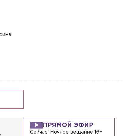
временем для смены работы
Общество
Вчера, 18:25
«Несёт ерунду»: Пригожин ответил на
слова Вайкуле о готовности воевать с
сима
россиянами
Происшествия
Вчера, 18:02
В Петербурге арестовали подростка
за стрельбу по сверстникам на улице
Вавиловых
Общество
Вчера, 17:27
В Петербурге врачи предотвратили
смертельный инсульт у 72-летнего
мужчины
ПРЯМОЙ ЭФИР
Сейчас:
Ночное вещание 16+