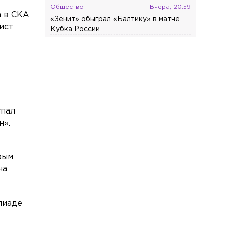
Общество
Вчера, 20:59
а в СКА
«Зенит» обыграл «Балтику» в матче
ист
Кубка России
Происшествия
Вчера, 20:00
Отец пострадавших на Ново-Свирском
канале мальчиков рассказал об их
состоянии
Общество
Вчера, 19:45
упал
Ветеринар предупредила о вреде
н».
удаления когтей у кошек
Общество
Вчера, 19:16
м
Россияне назвали лето лучшим
рым
временем для смены работы
на
Общество
Вчера, 18:25
«Несёт ерунду»: Пригожин ответил на
пиаде
слова Вайкуле о готовности воевать с
россиянами