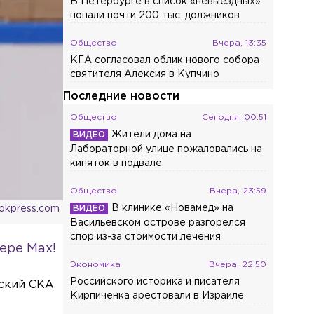
В Петербурге в список «невыездных»
попали почти 200 тыс. должников
Общество
Вчера, 13:35
КГА согласовал облик нового собора
святителя Алексия в Купчино
Последние новости
Общество
Сегодня, 00:51
Жители дома на
Лабораторной улице пожаловались на
кипяток в подвале
Общество
Вчера, 23:59
В клинике «Новамед» на
ookpress.com
Васильевском острове разгорелся
спор из-за стоимости лечения
ере Max!
Экономика
Вчера, 22:50
Российского историка и писателя
гский СКА
Кирпиченка арестовали в Израиле