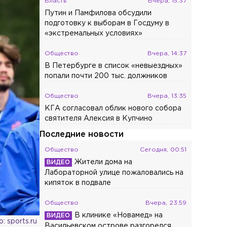
Власть
Вчера, 15:37
Путин и Памфилова обсудили
подготовку к выборам в Госдуму в
«экстремальных условиях»
Общество
Вчера, 14:37
В Петербурге в список «невыездных»
попали почти 200 тыс. должников
Общество
Вчера, 13:35
КГА согласовал облик нового собора
святителя Алексия в Купчино
Последние новости
Общество
Сегодня, 00:51
Жители дома на
Лабораторной улице пожаловались на
кипяток в подвале
Общество
Вчера, 23:59
В клинике «Новамед» на
: sports.ru
Васильевском острове разгорелся