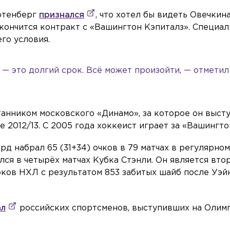
отенберг
признался
, что хотел бы видеть Овечкин
закончится контракт с «Вашингтон Кэпиталз». Специал
го условия.
— это долгий срок. Всё может произойти, — отметил
анником московского «Динамо», за которое он выст
не 2012/13. С 2005 года хоккеист играет за «Вашингто
д набрал 65 (31+34) очков в 79 матчах в регулярно
лся в четырёх матчах Кубка Стэнли. Он является вто
оков НХЛ с результатом 853 забитых шайб после Уэй
ал
российских спортсменов, выступивших на Олим