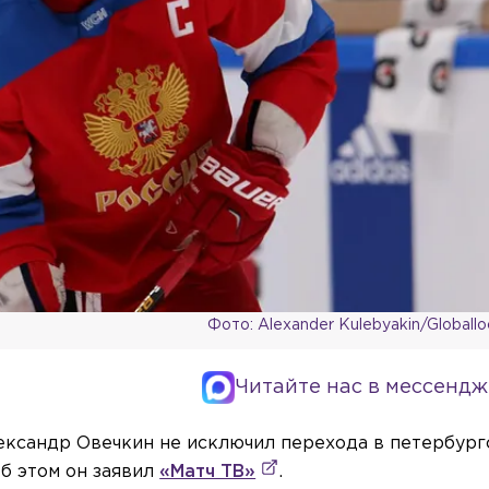
Фото: Alexander Kulebyakin/Globall
Читайте нас в мессендж
ександр Овечкин не исключил перехода в петербур
б этом он заявил
«Матч ТВ»
.