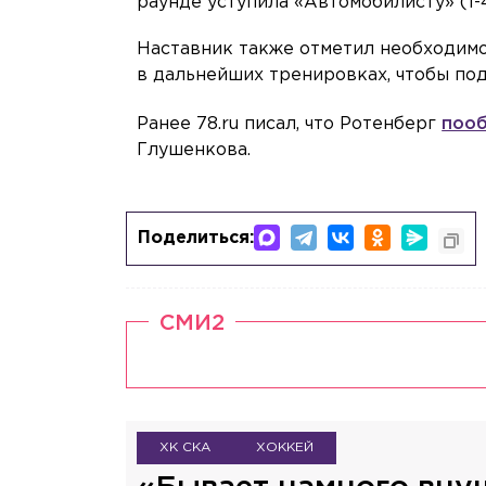
раунде уступила «Автомобилисту» (1-4
Наставник также отметил необходимо
в дальнейших тренировках, чтобы под
Ранее 78.ru писал, что Ротенберг
пооб
Глушенкова.
Поделиться:
СМИ2
ХК СКА
ХОККЕЙ