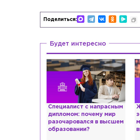
Поделиться:
Будет интересно
ттани и
Специалист с напрасным
Ж
ской душе:
дипломом: почему мир
з
 исповедь
разочаровался в высшем
м
идо
образовании?
в