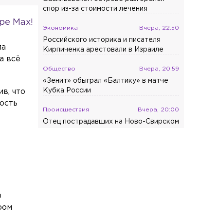
спор из-за стоимости лечения
ре Max!
Экономика
Вчера, 22:50
Российского историка и писателя
ла
Кирпиченка арестовали в Израиле
а всё
Общество
Вчера, 20:59
«Зенит» обыграл «Балтику» в матче
Кубка России
в, что
ость
Происшествия
Вчера, 20:00
Отец пострадавших на Ново-Свирском
канале мальчиков рассказал об их
состоянии
Общество
Вчера, 19:45
Ветеринар предупредила о вреде
удаления когтей у кошек
ф
Общество
Вчера, 19:16
ром
Россияне назвали лето лучшим