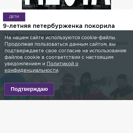
ДЕТИ
9-летняя петербурженка покорила
Эльбрус – видео
На нашем сайте используются cookie-файлы.
24 ИЮНЯ 2022, 08:59
АЛЁНА ЗИНОВЬЕВА
Продолжая пользоваться данным сайтом, вы
Девочка совершила восхождение на высшую
подтверждаете свое согласие на использование
точку России и Европы.
файлов cookie в соответствии с настоящим
уведомлением и
Политикой о
конфиденциальности
.
Подтверждаю