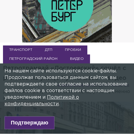
ТРАНСПОРТ
ДТП
ПРОБКИ
ПЕТРОГРАДСКИЙ РАЙОН
ВИДЕО
Ретротрамвай «Достоевский» сошёл с
На нашем сайте используются cookie-файлы.
Продолжая пользоваться данным сайтом, вы
рельсов на улице Куйбышева — видео
подтверждаете свое согласие на использование
4 ИЮЛЯ 2024, 14:15
АНДРЕЙ МАКАРОВ
файлов cookie в соответствии с настоящим
Движение сразу нескольких маршрутов временно
уведомлением и
Политикой о
изменено.
конфиденциальности
.
Подтверждаю