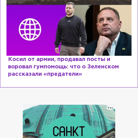
Косил от армии, продавал посты и
воровал гумпомощь: что о Зеленском
рассказали «предатели»