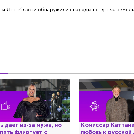
ики Ленобласти обнаружили снаряды во время земел
мужа, но
Комиссар Каттани и
Сп
т с
любовь к русской душе:
ди