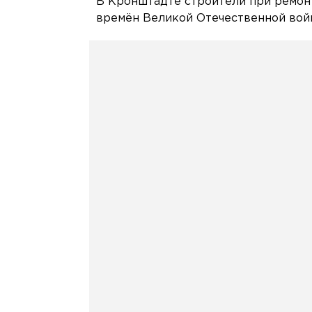
В Кронштадте строители при ремон
времён Великой Отечественной войн