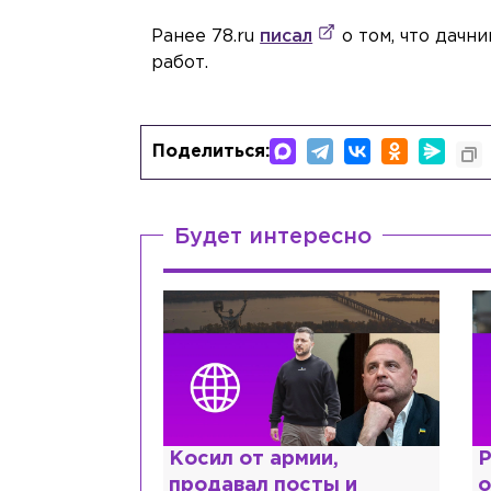
Ранее 78.ru
писал
о том, что дачн
работ.
Поделиться:
Будет интересно
Косил от армии,
Рыдает из-за 
продавал посты и
опять флиртуе