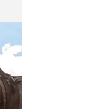
Четверть всех жалоб петербуржцев
касается качества продуктов
Общество
Сегодня, 16:44
В Петербурге арестовали мужчину,
который пытался задушить 10-летнего
мальчика
Общество
Сегодня, 16:32
СПбГУ завершил основной этап
приёма раньше запланированной даты