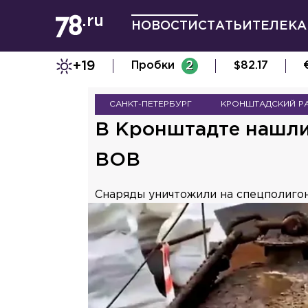
НОВОСТИ
СТАТЬИ
ТЕЛЕКА
+19
Пробки
2
$
82.17
САНКТ-ПЕТЕРБУРГ
КРОНШТАДСКИЙ Р
В Кронштадте нашли
ВОВ
Снаряды уничтожили на спецполигон