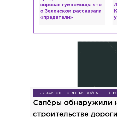
воровал гумпомощь: что
Лазаревым: ка
о Зеленском рассказали
Кудрявцева сх
«предатели»
ума
ВЕЛИКАЯ ОТЕЧЕСТВЕННАЯ ВОЙНА
СТР
Сапёры обнаружили н
строительстве дорог