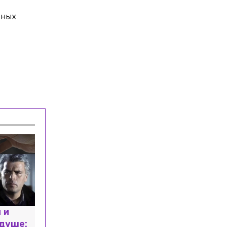
ьных
ециалист с напрасным
пломом: почему мир