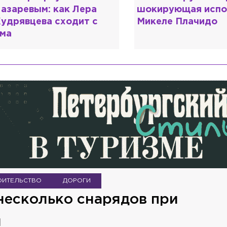
к Лера
шокирующая исповедь
ра
одит с
Микеле Плачидо
об
ОИТЕЛЬСТВО
ДОРОГИ
есколько снарядов при
и