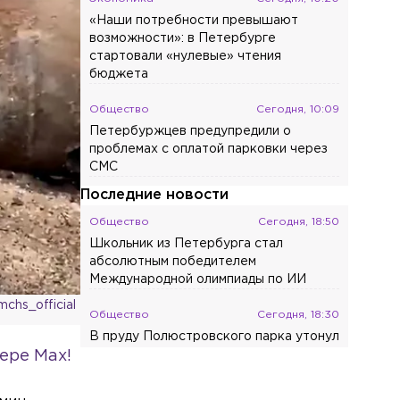
«Наши потребности превышают
возможности»: в Петербурге
стартовали «нулевые» чтения
бюджета
Общество
Сегодня, 10:09
Петербуржцев предупредили о
проблемах с оплатой парковки через
СМС
Последние новости
Общество
Сегодня, 18:50
Школьник из Петербурга стал
абсолютным победителем
Международной олимпиады по ИИ
chs_official
Общество
Сегодня, 18:30
В пруду Полюстровского парка утонул
ере Max!
36-летний мужчина
Общество
Сегодня, 18:17