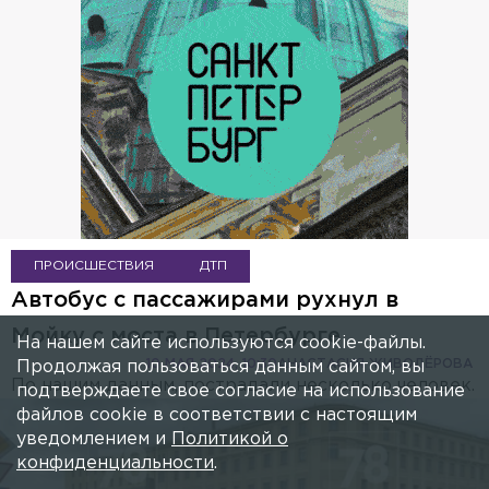
ПРОИСШЕСТВИЯ
ДТП
Автобус с пассажирами рухнул в
Мойку с моста в Петербурге
На нашем сайте используются cookie-файлы.
10 МАЯ 2024, 10:30
АНАСТАСИЯ ЖИВОДЁРОВА
Продолжая пользоваться данным сайтом, вы
По нашим данным, пострадали несколько человек.
подтверждаете свое согласие на использование
файлов cookie в соответствии с настоящим
уведомлением и
Политикой о
конфиденциальности
.