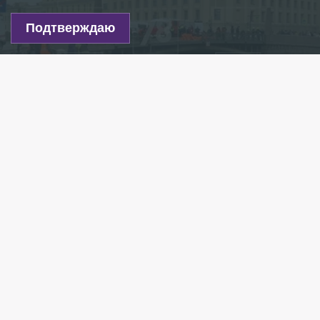
Подтверждаю
Фото: 78.ru
Есть новость?
Присылайте
сюда!
Читайте нас в мессенджере Max!
Лазурный автобус с пассажирами упал в реку
Мойку в Петербурге. Об этом стало известно
78.ru.
ДТП произошло несколько минут назад в
Адмиралтейском районе Петербурга. Водитель