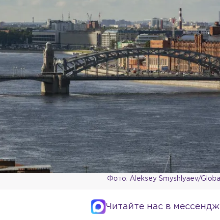
Фото: Aleksey Smyshlyaev/Globa
Читайте нас в мессендж