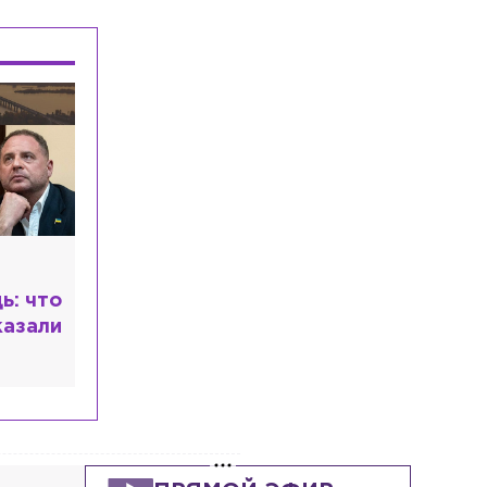
ь: что
казали