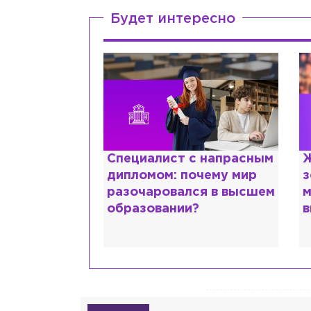
Будет интересно
ттани и
Специалист с напрасным
Ж
ской душе:
дипломом: почему мир
з
 исповедь
разочаровался в высшем
м
идо
образовании?
в