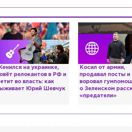
енился на украинке,
Косил от армии,
овёт релокантов в РФ и
продавал посты и
етит во власть: как
воровал гумпомощ
ыживает Юрий Шевчук
о Зеленском расс
«предатели»