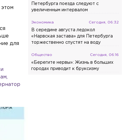
Петербурга поезда следуют с
 этом
увеличенным интервалом
Экономика
Сегодня, 06:32
ся
В середине августа ледокол
ньше
«Нарвская застава» для Петербурга
торжественно спустят на воду
ние для
Общество
Сегодня, 06:16
«Берегите нервы»: Жизнь в больших
городах приводит к бруксизму
ки
ам,
Общество
Сегодня, 05:59
ернатор
Электрички на Финляндском
направлении в Петербурге следуют с
задержками до 70 минут
Общество
Сегодня, 05:52
«Одна привычка за столом делает вас
смелее и богаче»: учёные сделали
важное открытие