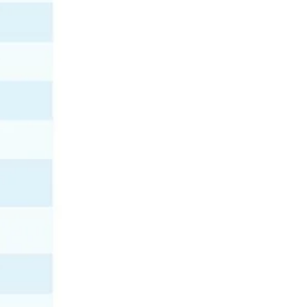
Общество
Сегодня, 04:54
Минтруд подготовил проект о
расширении категорий лиц, которым
полагаются две пенсии
Власть
Сегодня, 04:25
Бывший президент Финляндии
Ниинистё отверг возможность
нападения России на НАТО
Общество
Сегодня, 03:45
В сквере Истории ВДВ установили
мемориал, посвящённый десантникам