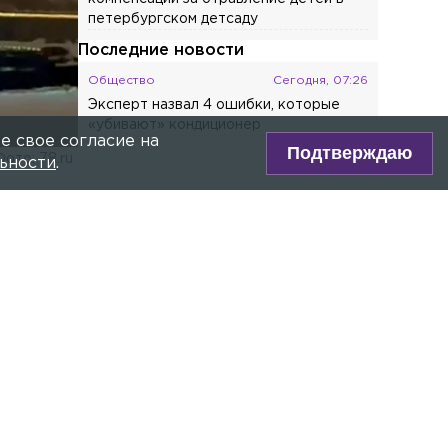
Общество
Сегодня, 04:54
Минтруд подготовил проект о
расширении категорий лиц, которым
полагаются две пенсии
Происшествия
Вчера, 14:59
е свое согласие на
Поставщик еды выплатит крупные
Подтверждаю
компенсации за отравление детей в
ьности
.
петербургском детсаду
Последние новости
Общество
Сегодня, 07:26
Эксперт назвал 4 ошибки, которые
«убивают» кондиционер
Фото: 78.ru
Общество
Сегодня, 07:11
Экономист объяснил, как не
переплатить при сборах ребёнка в
ре Max!
школу
ву
Общество
Сегодня, 07:05