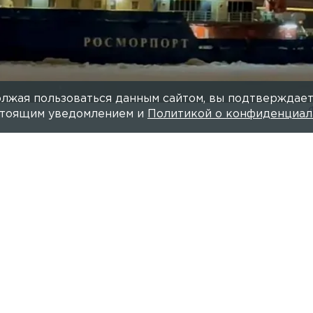
лжая пользоваться данным сайтом, вы подтверждает
астоящим уведомлением и
Политикой о конфиденциал
Читайте нас в мессендже
стить ледокол «Капитан Косолапов» к Финскому зали