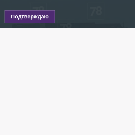
Подтверждаю
Фото: 78.ru
Есть новость?
Присылайте
сюда!
Читайте нас в мессенджере Max!
Сотрудники транспортной полиции организовали
проверку после посадки на мель иностранного
судна в порту Бронка в Ленинградской области.
Об этом сообщает пресс-служба Северо-