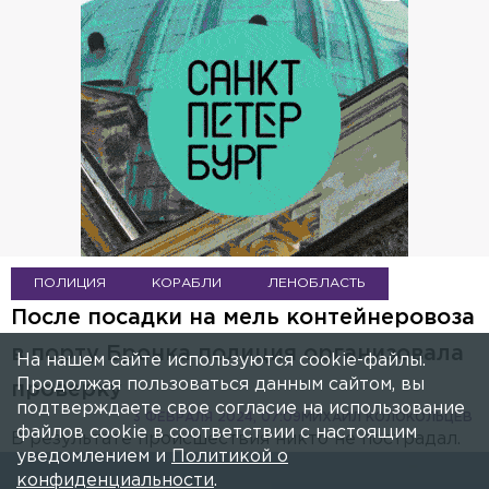
ПОЛИЦИЯ
КОРАБЛИ
ЛЕНОБЛАСТЬ
После посадки на мель контейнеровоза
в порту Бронка полиция организовала
На нашем сайте используются cookie-файлы.
Продолжая пользоваться данным сайтом, вы
проверку
подтверждаете свое согласие на использование
3 ФЕВРАЛЯ 2024, 07:09
МИХАИЛ КОЛОКОЛЬЦЕВ
файлов cookie в соответствии с настоящим
В результате происшествия никто не пострадал.
уведомлением и
Политикой о
конфиденциальности
.