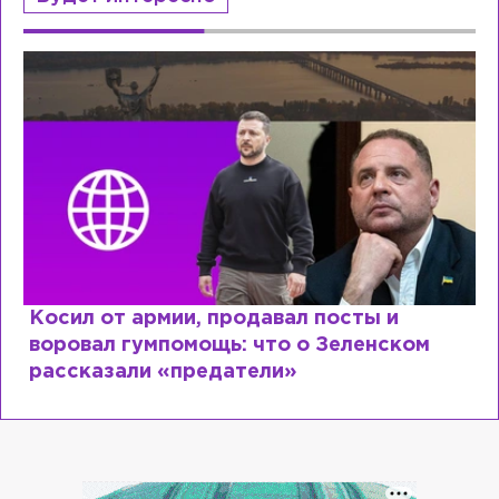
Косил от армии, продавал посты и
воровал гумпомощь: что о Зеленском
рассказали «предатели»