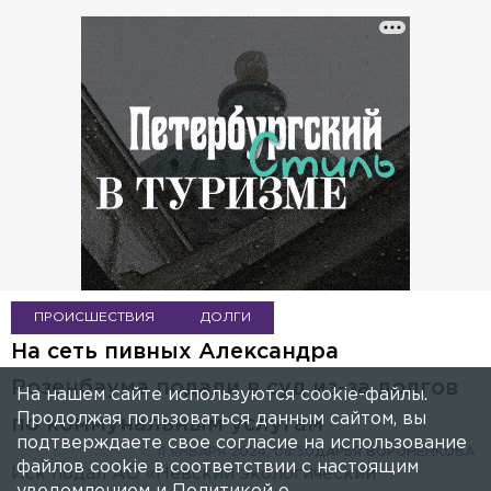
ПРОИСШЕСТВИЯ
ДОЛГИ
На сеть пивных Александра
Розенбаума подали в суд из-за долгов
На нашем сайте используются cookie-файлы.
Продолжая пользоваться данным сайтом, вы
по коммунальным услугам
подтверждаете свое согласие на использование
11 ЯНВАРЯ 2024, 08:50
ДАРЬЯ ВОРОНЁНКОВА
файлов cookie в соответствии с настоящим
Иск подал АО «Невский экологический