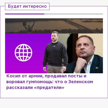
Будет интересно
Косил от армии, продавал посты и
воровал гумпомощь: что о Зеленском
рассказали «предатели»