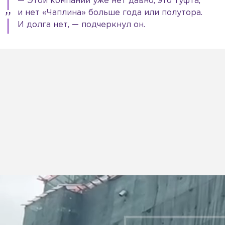
— Этой компании уже нет давно, это туфта,
и нет «Чаплина» больше года или полутора.
И долга нет, — подчеркнул он.