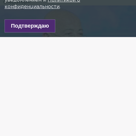
уведомлением и
Политикой о
оператор».
конфиденциальности
.
Подтверждаю
Фото: Pavel Kashaev/globallookpress.com
Есть новость?
Присылайте
сюда!
Читайте нас в мессенджере Max!
Арбитражный суд Петербурга зарегистрировал
иск от АО «Невский экологический оператор»