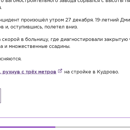
о вагоностроительного завода сорвался с высоты п
.
цидент произошёл утром 27 декабря. 19-летний Дми
в и, оступившись, полетел вниз.
а скорой в больницу, где диагностировали закрытую
ча и множественные ссадины.
сняются.
, рухнув с трёх метров
на стройке в Кудрово.