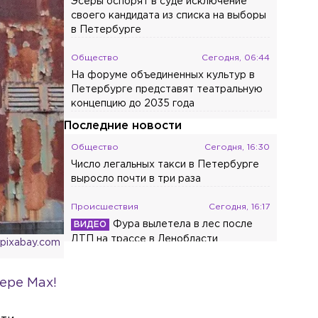
Эсеры оспорят в суде исключение
своего кандидата из списка на выборы
в Петербурге
Общество
Сегодня, 06:44
На форуме объединенных культур в
Петербурге представят театральную
концепцию до 2035 года
Последние новости
Общество
Сегодня, 16:30
Число легальных такси в Петербурге
выросло почти в три раза
Происшествия
Сегодня, 16:17
Фура вылетела в лес после
ДТП на трассе в Ленобласти
 pixabay.com
Общество
Сегодня, 16:07
ере Max!
Названы три типа приборов, которые
тратят энергию даже в выключенном
виде