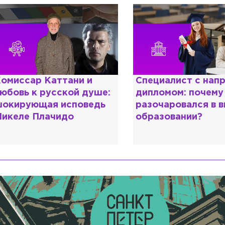
омиссар Каттани и
Специалист с нап
юбовь к русской душе:
дипломом: почему
окирующая исповедь
разочаровался в 
икеле Плачидо
образовании?