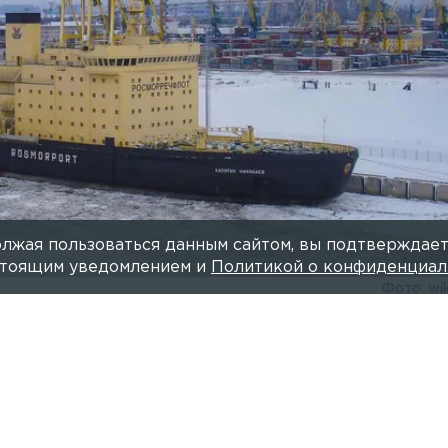
лжая пользоваться данным сайтом, вы подтверждает
астоящим уведомлением и
Политикой о конфиденциал
Фото: wi
Читайте нас в мессендже
авани рабочий упал с крана в трюм глубиной 20 метр
шего поднимают на щите при помощи техники порта.