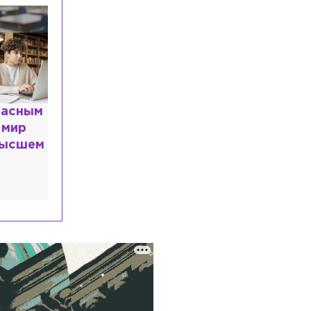
Экономика
Сегодня, 14:45
Шереметьево исключили из списка
стратегических предприятий
Общество
Сегодня, 14:44
В Петербурге прошла отраслевая
витрина по тестированию морских
беспилотников
расным
 мир
Происшествия
Сегодня, 14:17
высшем
Двоих иностранцев отправили
в СИЗО по делу об убийстве мужчины
из-за 35 тысяч рублей