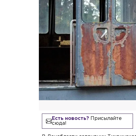
Есть новость?
Присылайте
сюда!