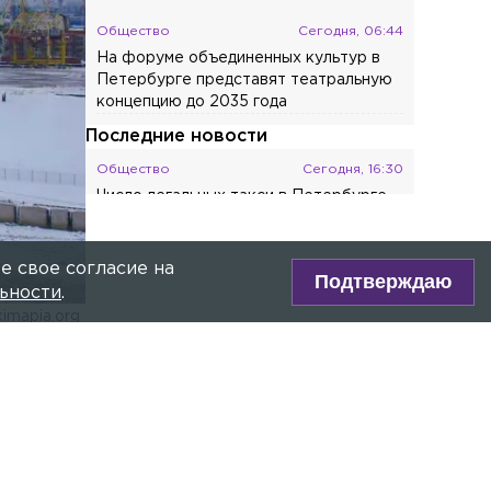
Общество
Сегодня, 06:44
На форуме объединенных культур в
Петербурге представят театральную
концепцию до 2035 года
Последние новости
Общество
Сегодня, 16:30
Число легальных такси в Петербурге
выросло почти в три раза
Происшествия
Сегодня, 16:17
е свое согласие на
Подтверждаю
Фура вылетела в лес после
ьности
.
ДТП на трассе в Ленобласти
kimapia.org
Общество
Сегодня, 16:07
ре Max!
Названы три типа приборов, которые
тратят энергию даже в выключенном
виде
ов.
Происшествия
Сегодня, 15:31