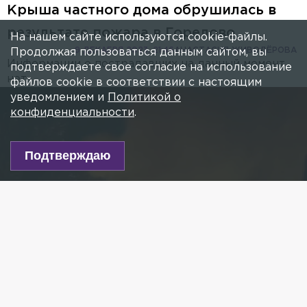
Крыша частного дома обрушилась в
результате пожара в Горелово
На нашем сайте используются cookie-файлы.
9 ДЕКАБРЯ 2023, 21:46
АНАСТАСИЯ ЖИВОДЁРОВА
Продолжая пользоваться данным сайтом, вы
Информации о пострадавших на данный момент
подтверждаете свое согласие на использование
нет.
файлов cookie в соответствии с настоящим
уведомлением и
Политикой о
конфиденциальности
.
Подтверждаю