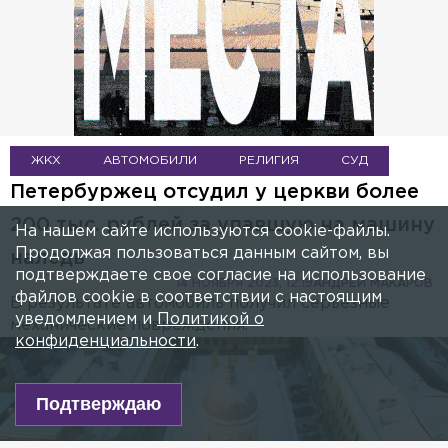
ЖКХ
АВТОМОБИЛИ
РЕЛИГИЯ
СУД
Петербуржец отсудил у церкви более
200 тыс. рублей за упавшую на машину
На нашем сайте используются cookie-файлы.
Продолжая пользоваться данным сайтом, вы
наледь
подтверждаете свое согласие на использование
14 НОЯБРЯ 2023, 12:19
АНДРЕЙ МАКАРОВ
файлов cookie в соответствии с настоящим
В результате автомобиль получил серьёзные
уведомлением и
Политикой о
механические повреждения.
конфиденциальности
.
Подтверждаю