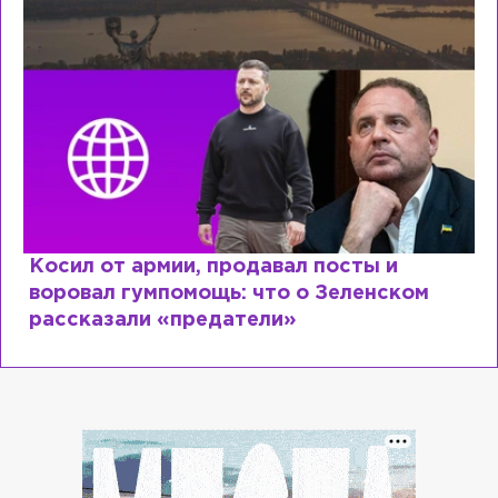
вал посты и
Рыдает из-за мужа, но 
о о Зеленском
Лазаревым: как Лера Ку
и»
сходит с ума