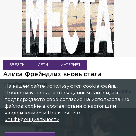
ЗВЕЗДЫ
ДЕТИ
ИНТЕРНЕТ
Алиса Фрейндлих вновь стала
прабабушкой
На нашем сайте используются cookie-файлы.
10 МАЯ 2022, 18:33
МАРИЯ ИВАНОВА
Продолжая пользоваться данным сайтом, вы
У её внучки родился мальчик, которого назвали
подтверждаете свое согласие на использование
Юрием.
файлов cookie в соответствии с настоящим
уведомлением и
Политикой о
конфиденциальности
.