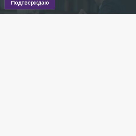
Подтверждаю
Фото: vk.com/bdtspb
Есть новость?
Присылайте
сюда!
Читайте нас в мессенджере Max!
Народная артистка СССР Алиса Фрейндлих снова
стала прабабушкой. Её внучка, Анна Тарасова,
родила ребёнка вчера вечером, в День Победы.
Счастливой новостью женщина поделилась
в соцсетях.