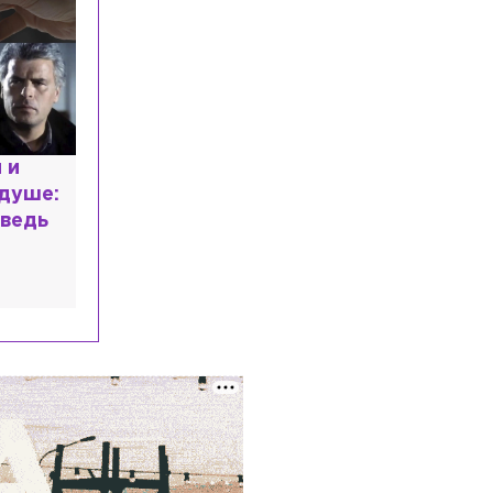
СПбГУ завершил основной этап
приёма раньше запланированной даты
Общество
Сегодня, 16:23
Время задержки пригородных поездов
в Ленобласти составляет около 1 часа
Общество
Сегодня, 16:17
 и
На водоёмах Ленобласти заработали
 душе:
новые базовые станции
ведь