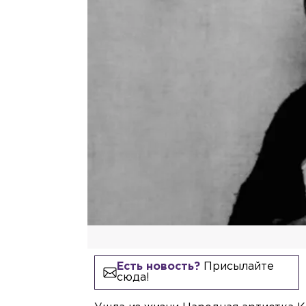
Есть новость?
Присылайте
сюда!