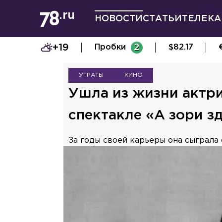
НОВОСТИ
СТАТЬИ
ТЕЛЕКА
+19
Пробки
2
$
82.17
УТРАТЫ
КИНО
Ушла из жизни актри
спектакле «А зори з
За годы своей карьеры она сыграла