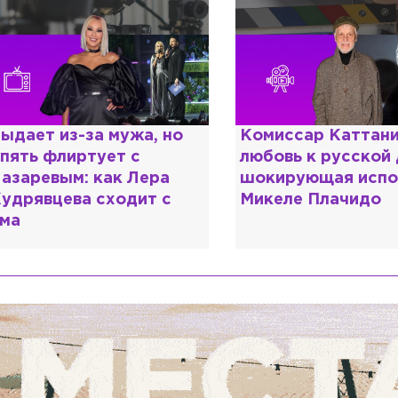
ыдает из-за мужа, но
Комиссар Каттани
пять флиртует с
любовь к русской
азаревым: как Лера
шокирующая испо
удрявцева сходит с
Микеле Плачидо
ма