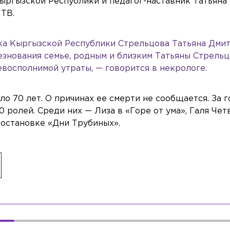
ыргызской Республики и педагог-наставник Татьяна
 ТВ.
ка Кыргызской Республики Стрельцова Татьяна Дмит
знования семье, родным и близким Татьяны Стрель
евосполнимой утраты, — говорится в некрологе.
ло 70 лет. О причинах ее смерти не сообщается. За 
 ролей. Среди них — Лиза в «Горе от ума», Галя Чет
постановке «Дни Трубиных».