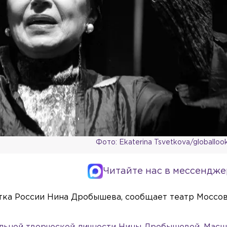
Фото: Ekaterina Tsvetkova/globalloo
Читайте нас в мессендже
стка России Нина Дробышева, сообщает театр Моссов