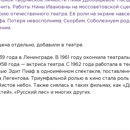
альной творческой личности Нины Дробышевой. Масш
нить. Работы Нины Ивановны на моссоветовской сце
рию отечественного театра. Её роли на экране навс
фа. Потеря невосполнима. Скорбим. Соболезнуем ро
ении.
на отдельно, добавили в театре.
9 года в Ленинграде. В 1961 году окончила театрал
58 года — актриса театра. С 1962 года работала в те
олью Эдит Пиаф в одноимённом спектакле, поставлен
 Легентова. Триумфальной ролью в кино стала роль
истое небо». Также снялась в таких фильмах, как «Д
тей», «Русский лес» и многих других.