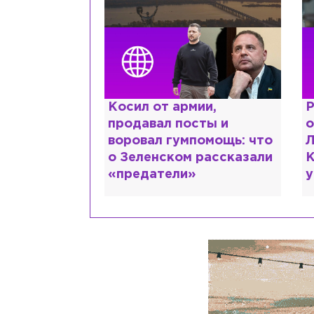
краинке,
Косил от армии,
Р
нтов в РФ и
продавал посты и
о
ть: как
воровал гумпомощь: что
Л
рий Шевчук
о Зеленском рассказали
К
«предатели»
у