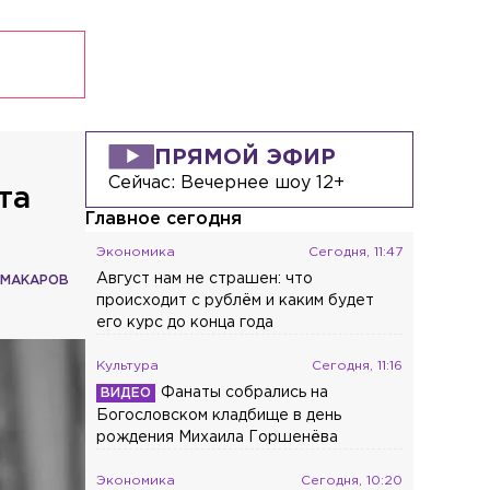
Общество
Сегодня, 16:23
Время задержки пригородных поездов
в Ленобласти составляет около 1 часа
Общество
Сегодня, 16:17
На водоёмах Ленобласти заработали
новые базовые станции
ПРЯМОЙ ЭФИР
Сейчас:
Вечернее шоу 12+
та
Главное сегодня
Экономика
Сегодня, 11:47
Август нам не страшен: что
 МАКАРОВ
у
происходит с рублём и каким будет
его курс до конца года
Культура
Сегодня, 11:16
Фанаты собрались на
Богословском кладбище в день
рождения Михаила Горшенёва
Экономика
Сегодня, 10:20