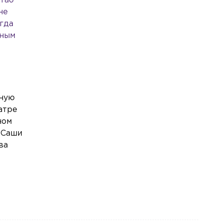
таб
Общество
Сегодня, 17:33
не
В отношении журналистки Гордеевой*
егда
в Москве возбудили уголовное дело
дным
Спорт
Сегодня, 17:15
Нападающий Джозеф Бландизи
покидает СКА
Общество
Сегодня, 17:10
ьную
Четверть всех жалоб петербуржцев
атре
касается качества продуктов
ном
Общество
Сегодня, 16:44
 Саши
В Петербурге арестовали мужчину,
ва
который пытался задушить 10-летнего
мальчика
Общество
Сегодня, 16:32
СПбГУ завершил основной этап
приёма раньше запланированной даты