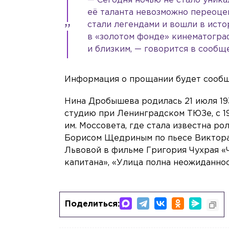
— Сегодня ночью не стало уник
её таланта невозможно переоце
стали легендами и вошли в исто
в «золотом фонде» кинематогра
и близким, — говорится в сообщ
Информация о прощании будет сообще
Нина Дробышева родилась 21 июля 193
студию при Ленинградском ТЮЗе, с 19
им. Моссовета, где стала известна р
Борисом Щедриным по пьесе Виктора
Львовой в фильме Григория Чухрая «Ч
капитана», «Улица полна неожиданнос
Поделиться: