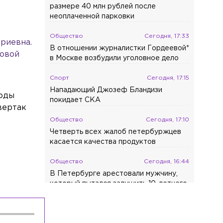
размере 40 млн рублей после
неоплаченной парковки
Общество
Сегодня, 17:33
риевна.
В отношении журналистки Гордеевой*
цовой
в Москве возбудили уголовное дело
Спорт
Сегодня, 17:15
Нападающий Джозеф Бландизи
годы
покидает СКА
вертак
Общество
Сегодня, 17:10
Четверть всех жалоб петербуржцев
касается качества продуктов
Общество
Сегодня, 16:44
В Петербурге арестовали мужчину,
который пытался задушить 10-летнего
мальчика
Общество
Сегодня, 16:32