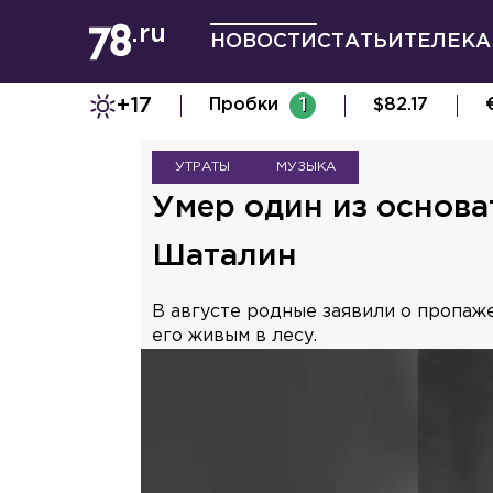
НОВОСТИ
СТАТЬИ
ТЕЛЕКА
+17
Пробки
1
$
82.17
УТРАТЫ
МУЗЫКА
Умер один из основ
Шаталин
В августе родные заявили о пропаж
его живым в лесу.