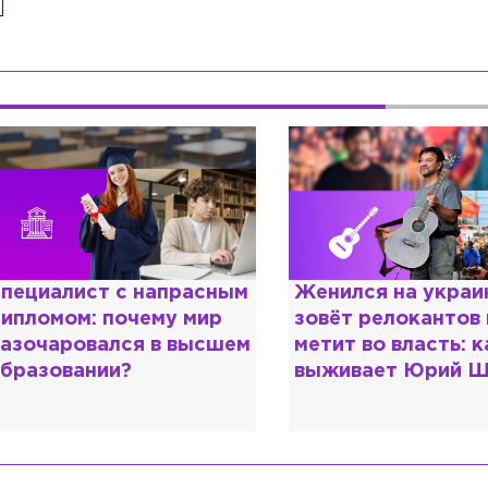
енился на украинке,
Косил от армии,
овёт релокантов в РФ и
продавал посты и
етит во власть: как
воровал гумпомощ
ыживает Юрий Шевчук
о Зеленском расс
«предатели»