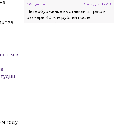
на
Общество
Сегодня, 17:48
Петербурженке выставили штраф в
размере 40 млн рублей после
дкова.
неоплаченной парковки
Общество
Сегодня, 17:33
В отношении журналистки Гордеевой*
в Москве возбудили уголовное дело
нется в
Спорт
Сегодня, 17:15
Нападающий Джозеф Бландизи
ла
покидает СКА
студии
-м году