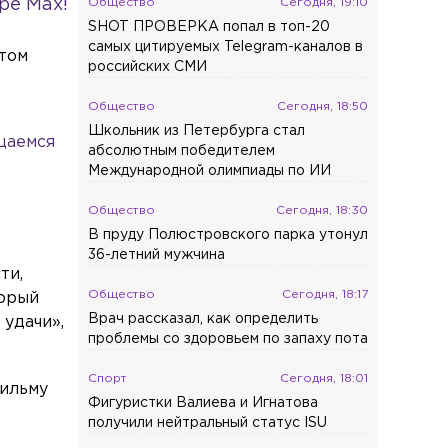
Общество
Сегодня, 19:10
ре Max!
SHOT ПРОВЕРКА попал в топ-20
самых цитируемых Telegram-каналов в
этом
российских СМИ
Общество
Сегодня, 18:50
Школьник из Петербурга стал
щаемся
абсолютным победителем
Международной олимпиады по ИИ
Общество
Сегодня, 18:30
В пруду Полюстровского парка утонул
36-летний мужчина
ти,
Общество
Сегодня, 18:17
торый
Врач рассказал, как определить
 удачи»,
проблемы со здоровьем по запаху пота
Спорт
Сегодня, 18:01
фильму
Фигуристки Валиева и Игнатова
получили нейтральный статус ISU