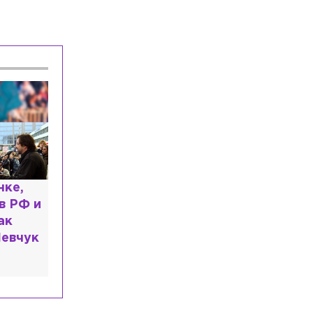
размере 40 млн рублей после
неоплаченной парковки
Общество
Сегодня, 17:33
В отношении журналистки Гордеевой*
в Москве возбудили уголовное дело
Спорт
Сегодня, 17:15
Нападающий Джозеф Бландизи
покидает СКА
ь: что
казали