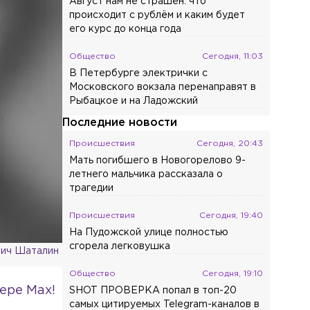
Август нам не страшен: что
происходит с рублём и каким будет
его курс до конца года
Общество
Сегодня, 11:03
В Петербурге электрички с
Московского вокзала перенаправят в
Рыбацкое и на Ладожский
Последние новости
Происшествия
Сегодня, 20:43
Мать погибшего в Новогорелово 9-
летнего мальчика рассказала о
трагедии
Происшествия
Сегодня, 19:40
На Пудожской улице полностью
сгорела легковушка
вич Шаталин
Общество
Сегодня, 19:10
ере Max!
SHOT ПРОВЕРКА попал в топ-20
самых цитируемых Telegram-каналов в