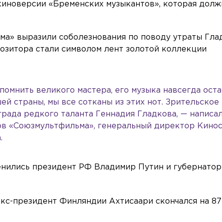
киноверсии «Бременских музыкантов», которая долж
а» выразили соболезнования по поводу утраты Гла
позитора стали символом лент золотой коллекции
омнить великого мастера, его музыка навсегда оста
й страны, мы все сотканы из этих нот. Зрительское
града редкого таланта Геннадия Гладкова, — написа
ов «Союзмультфильма», генеральный директор Кино
.
енились президент РФ Владимир Путин и губернатор
 экс-президент Финляндии Ахтисаари скончался на 87