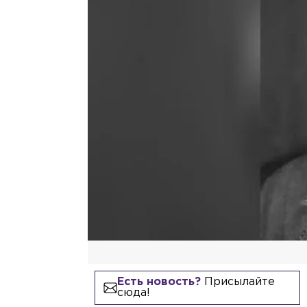
Есть новость?
Присылайте
сюда!