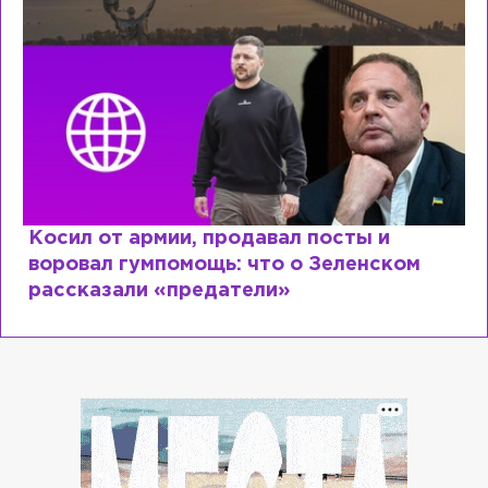
Рыдает из-за мужа, но опять флиртует с
Лазаревым: как Лера Кудрявцева
сходит с ума