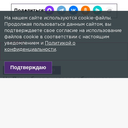
Поделиться:
На нашем сайте используются cookie-файлы.
Продолжая пользоваться данным сайтом, вы
подтверждаете свое согласие на использование
файлов cookie в соответствии с настоящим
СМИ2
уведомлением и
Политикой о
конфиденциальности
.
Подтверждаю
НЕПОГОДА
ВИДЕО
На Петербург в четверг обрушилась
непогода – видео
12 ОКТЯБРЯ 2023, 09:38
МИХАИЛ КОЛОКОЛЬЦЕВ
В Северной столице наблюдается сильный ветер
с порывами до 15-20 метров в секунду.