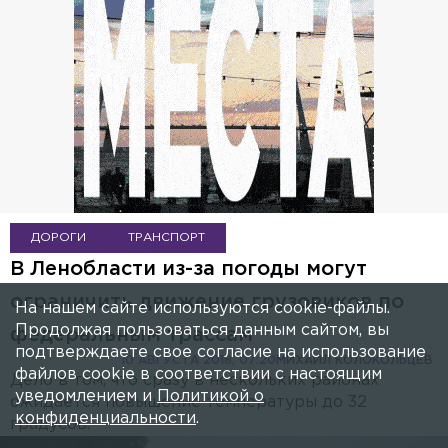
ДОРОГИ
ТРАНСПОРТ
В Ленобласти из-за погоды могут
ограничить движение грузовиков по
На нашем сайте используются cookie-файлы.
Продолжая пользоваться данным сайтом, вы
федеральным трассам
подтверждаете свое согласие на использование
10 АВГУСТА 2018, 07:20
МИХАИЛ КОЛОКОЛЬЦЕВ
файлов cookie в соответствии с настоящим
Дело в том, что сразу в нескольких районах
уведомлением и
Политикой о
ожидается повышение температуры до 32
конфиденциальности
.
градусов.