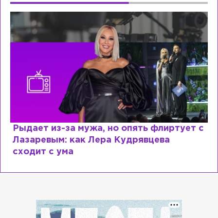
Рыдает из-за мужа, но опять флиртует с
Лазаревым: как Лера Кудрявцева
сходит с ума