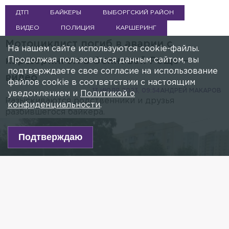
Text
deo
ДТП
БАЙКЕРЫ
ВЫБОРГСКИЙ РАЙОН
Color
Opacity
Text Background
Color
Opacity
ВИДЕО
ПОЛИЦИЯ
КАРШЕРИНГ
Caption Area Background
Мотоциклист погиб в аварии с
Color
Opacity
На нашем сайте используются cookie-файлы.
Font Size
Продолжая пользоваться данным сайтом, вы
каршерингом в Осиновой Роще —
Text Edge Style
подтверждаете свое согласие на использование
видео
Font Family
файлов cookie в соответствии с настоящим
13 ИЮЛЯ 2023, 09:54
АНДРЕЙ МАКАРОВ
уведомлением и
Политикой о
Reset
Done
Разыскиваются родственники и друзья
конфиденциальности
.
Close Modal Dialog
разбившегося байкера.
End of dialog window.
Подтверждаю