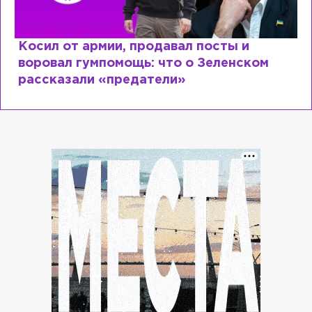
Рыдает из-за мужа, но опять флиртует с
Лазаревым: как Лера Кудрявцева
сходит с ума