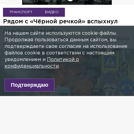
ТРАНСПОРТ
ВИДЕО
Рядом с «Чёрной речкой» вспыхнул
лазурный автобус
На нашем сайте используются cookie-файлы.
26 ИЮНЯ 2023, 06:49
МАРИЯ ИВАНОВА
Продолжая пользоваться данным сайтом, вы
В салоне никого не было.
подтверждаете свое согласие на использование
файлов cookie в соответствии с настоящим
уведомлением и
Политикой о
конфиденциальности
.
Подтверждаю
фото: t.me/pitertodayoff