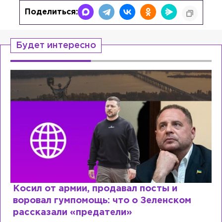
Поделиться:
Будет интересно
Косил от армии, продавал посты и
воровал гумпомощь: что о Зеленском
рассказали «предатели»