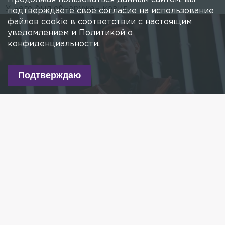
У него был обнаружен ковид.
подтверждаете свое согласие на использование
файлов cookie в соответствии с настоящим
уведомлением и
Политикой о
конфиденциальности
.
Подтверждаю
Фото: Komsomolskaya Pravda/globallookpress.com
Есть новость?
Присылайте
сюда!
Читайте нас в мессенджере Max!
Стало известно, что петербургский певец Стас